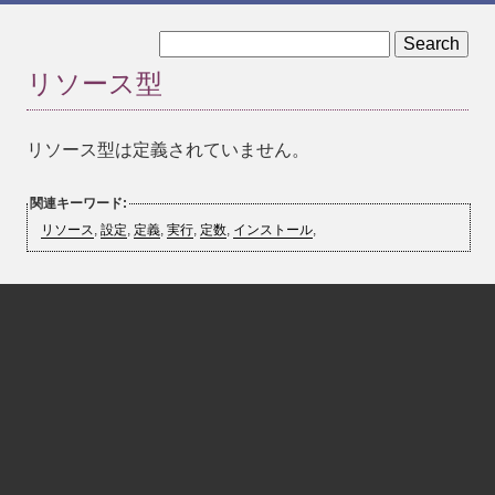
« 実行時設定
定義済み定数 »
リソース型
リソース型は定義されていません。
関連キーワード:
リソース
,
設定
,
定義
,
実行
,
定数
,
インストール
,