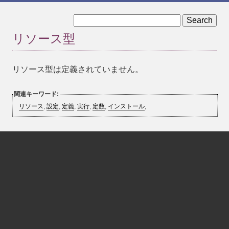
« 実行時設定
定義済み定数 »
リソース型
リソース型は定義されていません。
関連キーワード:
リソース
,
設定
,
定義
,
実行
,
定数
,
インストール
,