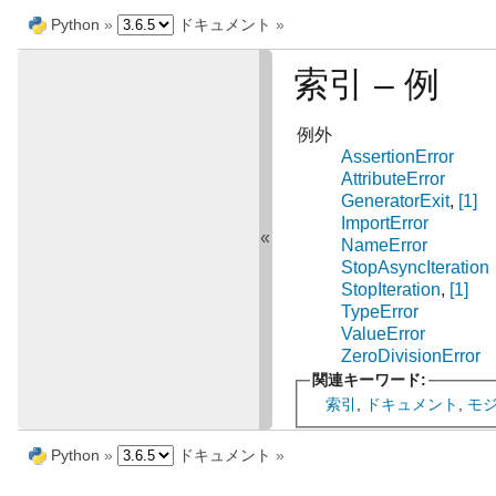
Python
»
ドキュメント
»
索引 – 例
例外
AssertionError
AttributeError
GeneratorExit
,
[1]
ImportError
«
NameError
StopAsyncIteration
StopIteration
,
[1]
TypeError
ValueError
ZeroDivisionError
関連キーワード:
索引
,
ドキュメント
,
モ
Python
»
ドキュメント
»