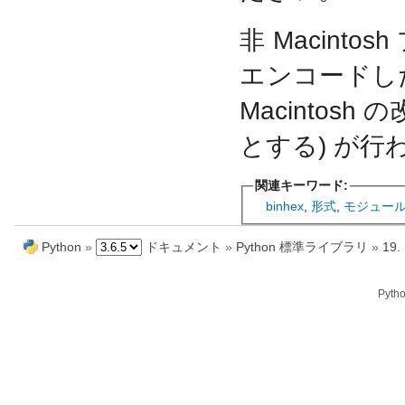
非 Macin
エンコードし
Macintos
とする) が行
関連キーワード:
binhex
,
形式
,
モジュー
Python
»
ドキュメント
»
Python 標準ライブラリ
»
19
Pyth