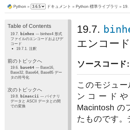
Python
»
ドキュメント
»
Python 標準ライブラリ
»
19
Table of Contents
binh
19.7.
19.7.
binhex
--- binhex4 形式
ファイルのエンコードおよびデ
エンコー
コード
19.7.1. 注釈
前のトピックへ
ソースコード:
19.6.
base64
--- Base16,
Base32, Base64, Base85 デー
タの符号化
このモジュール
次のトピックへ
ンコードやデ
19.8.
binascii
--- バイナリ
データと ASCII データとの間
Macintos
での変換
たものです。