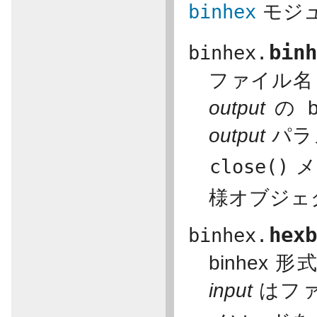
binhex
モジュ
bin
binhex.
ファイル
output
の 
output
パラ
close()
メ
様オブジェ
hex
binhex.
binhex
input
はフ