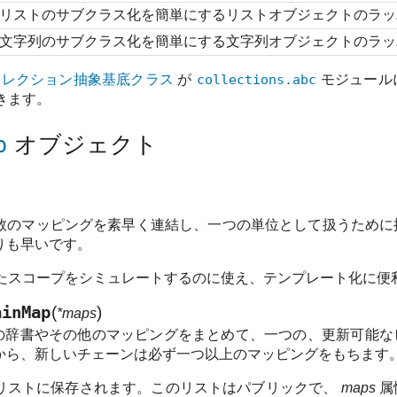
リストのサブクラス化を簡単にするリストオブジェクトのラッ
文字列のサブクラス化を簡単にする文字列オブジェクトのラッ
コレクション抽象基底クラス
が
collections.abc
モジュール
きます。
p
オブジェクト
数のマッピングを素早く連結し、一つの単位として扱うために
りも早いです。
たスコープをシミュレートするのに使え、テンプレート化に便
ainMap
(
)
*maps
の辞書やその他のマッピングをまとめて、一つの、更新可能な
から、新しいチェーンは必ず一つ以上のマッピングをもちます
リストに保存されます。このリストはパブリックで、
maps
属