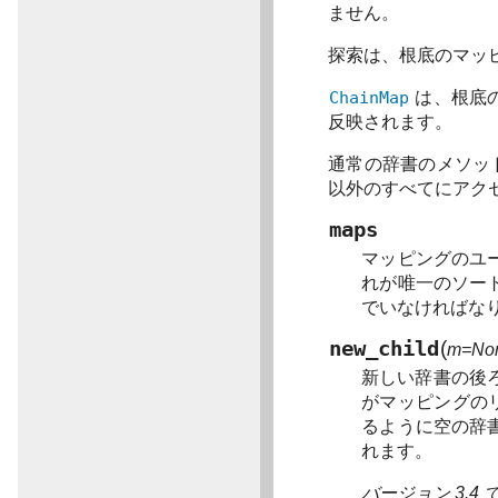
ません。
探索は、根底のマッ
ChainMap
は、根底
反映されます。
通常の辞書のメソッ
以外のすべてにアク
maps
マッピングのユ
れが唯一のソー
でいなければな
new_child
(
m=No
新しい辞書の後
がマッピングの
るように空の辞
れます。
バージョン 3.4 