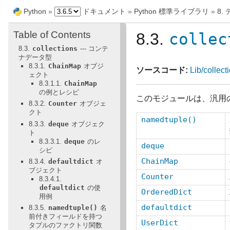
Python
»
ドキュメント
»
Python 標準ライブラリ
»
8.
Table of Contents
8.3.
collec
8.3.
collections
--- コンテ
ナデータ型
8.3.1.
ChainMap
オブジ
ソースコード:
Lib/collect
ェクト
8.3.1.1.
ChainMap
の例とレシピ
このモジュールは、汎用の 
8.3.2.
Counter
オブジェ
クト
namedtuple()
8.3.3.
deque
オブジェク
ト
8.3.3.1.
deque
のレ
deque
シピ
ChainMap
8.3.4.
defaultdict
オ
ブジェクト
Counter
8.3.4.1.
defaultdict
の使
OrderedDict
用例
defaultdict
8.3.5.
namedtuple()
名
前付きフィールドを持つ
UserDict
タプルのファクトリ関数