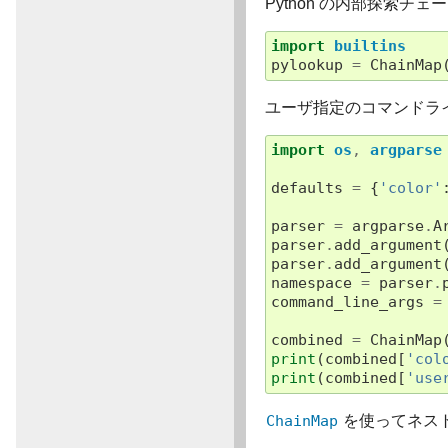
Python の内部探索チ
import
builtins
pylookup
=
ChainMap
ユーザ指定のコマンドラ
import
os
,
argparse
defaults
=
{
'color'
parser
=
argparse
.
A
parser
.
add_argument
parser
.
add_argument
namespace
=
parser
.
command_line_args
=
combined
=
ChainMap
print
(
combined
[
'col
print
(
combined
[
'use
ChainMap
を使ってネス