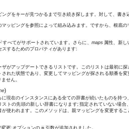
ピングをキーが見つかるまで引き続き探します。対して、書き
のマッピングを参照によって組み込みます。ですから、根底の
ドすべてがサポートされています。さらに、
maps
属性、新し
セスするためのプロパティがあります:
ーザがアップデートできるリストです。このリストは最初に探
トされた状態であり、変更してマッピングが探される順番を変
りません。
)
ne
ろに現在のインスタンスにある全ての辞書が続いたものを持つ
リストの先頭の新しい辞書になります; 指定されていない場合
書が使われます。このメソッドは、親マッピングを変更するこ
で変更:
オプションの
m
引数が追加されました。