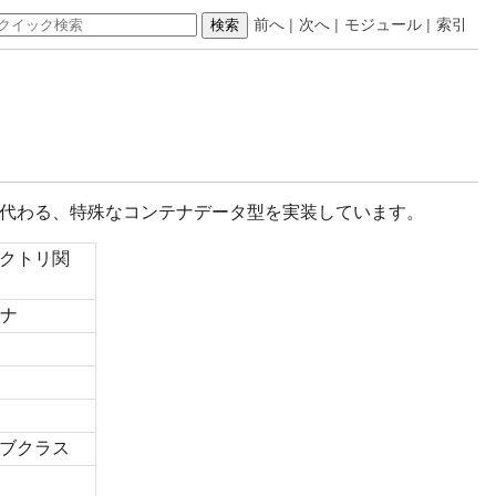
前へ
|
次へ
|
モジュール
|
索引
代わる、特殊なコンテナデータ型を実装しています。
クトリ関
テナ
ブクラス