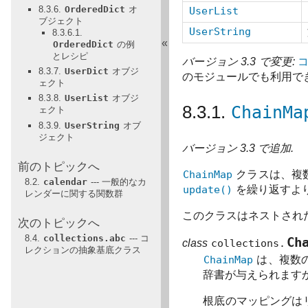
8.3.6.
OrderedDict
オ
UserList
ブジェクト
UserString
8.3.6.1.
«
OrderedDict
の例
とレシピ
バージョン 3.3 で変更:
8.3.7.
UserDict
オブジ
のモジュールでも利用で
ェクト
8.3.8.
UserList
オブジ
8.3.1.
ChainMa
ェクト
8.3.9.
UserString
オブ
ジェクト
バージョン 3.3 で追加.
前のトピックへ
ChainMap
クラスは、複
8.2.
calendar
--- 一般的なカ
update()
を繰り返すよ
レンダーに関する関数群
このクラスはネストされ
次のトピックへ
8.4.
collections.abc
--- コ
Ch
class
collections.
レクションの抽象基底クラス
ChainMap
は、複数
辞書が与えられます
根底のマッピングは