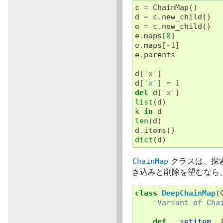
c
=
ChainMap
()
d
=
c
.
new_child
()
e
=
c
.
new_child
()
e
.
maps
[
0
]
e
.
maps
[
-
1
]
e
.
parents
d
[
'x'
]
d
[
'x'
]
=
1
del
d
[
'x'
]
list
(
d
)
k
in
d
len
(
d
)
d
.
items
()
dict
(
d
)
ChainMap
クラスは、探索
き込みと削除を望むなら
class
DeepChainMap
(
'Variant of Cha
def
__setitem__