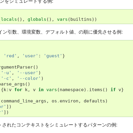
ェーンをシミュレートする例:
(
locals
(),
globals
(),
vars
(
builtins
))
イン引数、環境変数、デフォルト値、の順に優先させる例:
:
'red'
,
'user'
:
'guest'
}
rgumentParser
()
(
'-u'
,
'--user'
)
(
'-c'
,
'--color'
)
parse_args
()
{
k
:
v
for
k
,
v
in
vars
(
namespace
)
.
items
()
if
v
}
(
command_line_args
,
os
.
environ
,
defaults
)
or'
])
r'
])
トされたコンテキストをシミュレートするパターンの例: