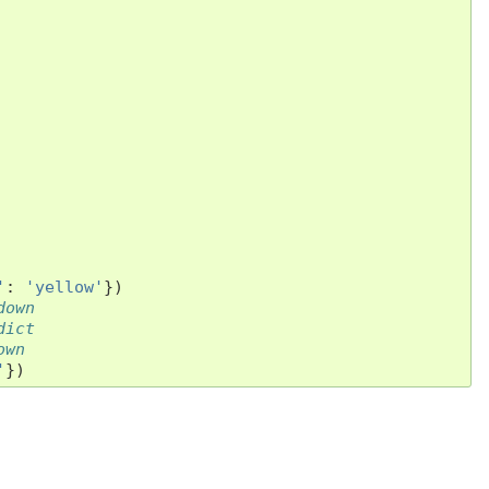
'
:
'yellow'
})
down
dict
own
'
})