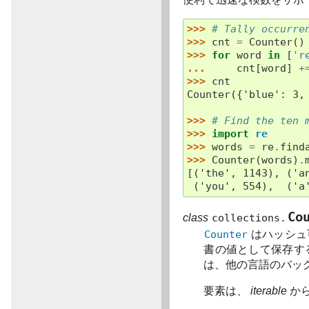
>>> 
# Tally occurre
>>> 
cnt
=
Counter
()
>>> 
for
word
in
[
'r
... 
cnt
[
word
]
+
>>> 
cnt
Counter({'blue': 3,
>>> 
# Find the ten 
>>> 
import
re
>>> 
words
=
re
.
find
>>> 
Counter
(
words
)
.
[('the', 1143), ('a
 ('you', 554),  ('a
Co
class
collections.
Counter
はハッシュ
書の値として保存す
は、他の言語のバッ
要素は、
iterable
か