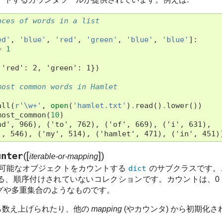
nces of words in a list
ed'
,
'blue'
,
'red'
,
'green'
,
'blue'
,
'blue'
]:
=
1
 'red': 2, 'green': 1})
most common words in Hamlet
all
(
r
'\w+'
,
open
(
'hamlet.txt'
)
.
read
()
.
lower
())
most_common
(
10
)
nd', 966), ('to', 762), ('of', 669), ('i', 631),
', 546), ('my', 514), ('hamlet', 471), ('in', 451)
[
]
unter
(
)
iterable-or-mapping
可能なオブジェクトをカウントする
dict
のサブクラスです。
る、順序付けされていないコレクションです。カウントは、0
グや多重集合のようなものです。
ら数え上げられたり、他の
mapping
(やカウンタ) から初期化さ