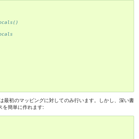
ocals()
ocals
 は最初のマッピングに対してのみ行います。しかし、深い書
を簡単に作れます: