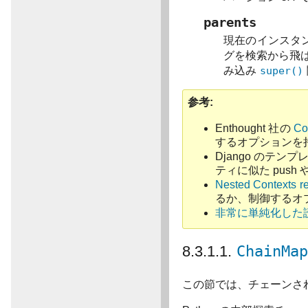
parents
現在のインスタ
グを検索から飛
み込み
super()
参考
Enthought 社の
C
するオプションを
Django のテン
ティに似た push 
Nested Contexts r
るか、制御するオ
非常に単純化した読
8.3.1.1.
ChainMa
この節では、チェーンさ