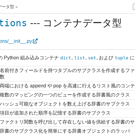
 データ型
»
tions
--- コンテナデータ型
ions/__init__.py
Python 組み込みコンテナ
dict
,
list
,
set
, および
tuple
に
名前付きフィールドを持つタプルのサブクラスを作成するファ
数
両端における append や pop を高速に行えるリスト風のコン
複数のマッピングの一つのビューを作成する辞書風のクラス
ハッシュ可能なオブジェクトを数え上げる辞書のサブクラス
項目が追加された順序を記憶する辞書のサブクラス
ファクトリ関数を呼び出して存在しない値を供給する辞書のサ
辞書のサブクラス化を簡単にする辞書オブジェクトのラッパ