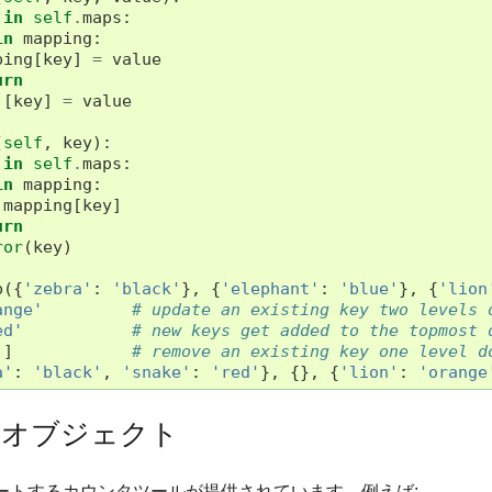
in
self
.
maps
:
in
mapping
:
ping
[
key
]
=
value
urn
][
key
]
=
value
(
self
,
key
):
in
self
.
maps
:
in
mapping
:
mapping
[
key
]
urn
ror
(
key
)
p
({
'zebra'
:
'black'
},
{
'elephant'
:
'blue'
},
{
'lion
ange'
# update an existing key two levels 
ed'
# new keys get added to the topmost 
'
]
# remove an existing key one level d
a'
:
'black'
,
'snake'
:
'red'
},
{},
{
'lion'
:
'orange
オブジェクト
ートするカウンタツールが提供されています。例えば: