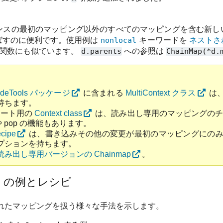
ンスの最初のマッピング以外のすべてのマッピングを含む新し
ばすのに便利です。使用例は
nonlocal
キーワードを
ネストさ
関数にも似ています。
d.parents
への参照は
ChainMap(*d.
odeTools パッケージ
に含まれる
MultiContext クラス
は
持ちます。
プレート用の
Context class
は、読み出し専用のマッピングの
や pop の機能もあります。
ecipe
は、書き込みその他の変更が最初のマッピングにのみ
プションを持ちます。
み出し専用バージョンの Chainmap
。
p
の例とレシピ
れたマッピングを扱う様々な手法を示します。