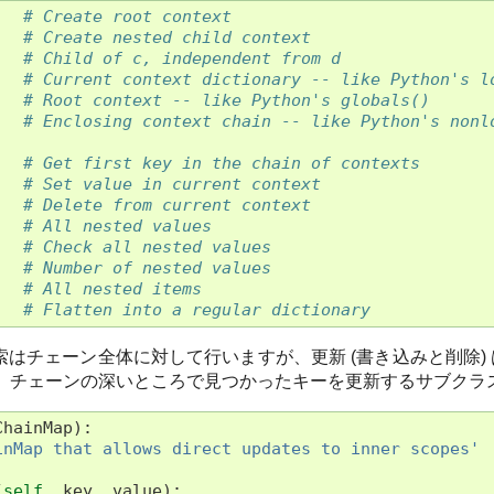
# Create root context
# Create nested child context
# Child of c, independent from d
# Current context dictionary -- like Python's l
# Root context -- like Python's globals()
# Enclosing context chain -- like Python's nonl
# Get first key in the chain of contexts
# Set value in current context
# Delete from current context
# All nested values
# Check all nested values
# Number of nested values
# All nested items
# Flatten into a regular dictionary
はチェーン全体に対して行いますが、更新 (書き込みと削除)
、チェーンの深いところで見つかったキーを更新するサブクラス
ChainMap
):
inMap that allows direct updates to inner scopes'
(
self
,
key
,
value
):