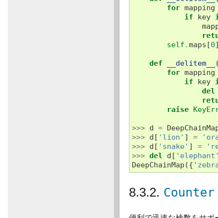
for
mapping
if
key
map
ret
self
.
maps
[
0
def
__delitem__
for
mapping
if
key
del
ret
raise
KeyEr
>>>
d
=
DeepChainMa
>>>
d
[
'lion'
]
=
'or
>>>
d
[
'snake'
]
=
'r
>>>
del
d
[
'elephant
DeepChainMap
({
'zebr
8.3.2.
Counter
便利で迅速な検数をサポ