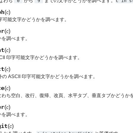
、すなわち
'0'
から
'9'
までの文字かどうかを調べます。
c
in
s
ph
(
)
c
 印字可能文字かどうかを調べます。
er
(
)
c
うかを調べます。
nt
(
)
c
CII 印字可能文字かどうかを調べます。
ct
(
)
c
の ASCII 印字可能文字かどうかを調べます。
ce
(
)
c
、すなわち空白、改行、復帰、改頁、水平タブ、垂直タブかどうか
er
(
)
c
うかを調べます。
git
(
)
c