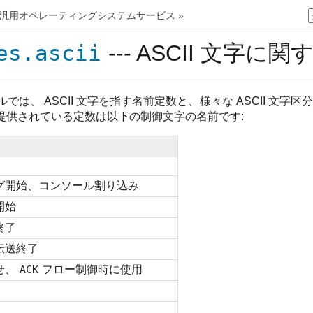
6. 汎用オペレーティングシステムサービス
»
es.ascii
--- ASCII 文字
では、 ASCII 文字を指す名前定数と、様々な ASCII 
提供されている定数は以下の制御文字の名前です:
グ開始、コンソール割り込み
開始
終了
伝送終了
せ、
ACK
フロー制御時に使用