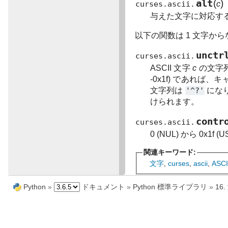
alt
(
)
curses.ascii.
c
与えた文字に対応する 
以下の関数は 1 文字
unctr
curses.ascii.
ASCII 文字
c
の文字
-0x1f) であれば、キ
文字列は
'^?'
にな
けられます。
contr
curses.ascii.
0 (NUL) から 0x1
関連キーワード:
文字
,
curses
,
ascii
,
ASCI
Python
»
ドキュメント
»
Python 標準ライブラリ
»
1