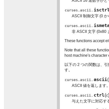
ASCII 16 進数字
isctr
curses.ascii.
ASCII 制御文字 (0
ismet
curses.ascii.
非 ASCII 文字 (
These functions accept eith
Note that all these functi
host machine's character
以下の 2 つの関数は、
す。
ascii
(
curses.ascii.
ASCII 値を返します
ctrl
(
curses.ascii.
c
与えた文字に対応する