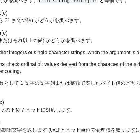
かどうかを調べます。
c
in
string.hexdigits
と等価です。
l
(
)
c
 から 31 までの値) かどうかを調べます。
a
(
)
c
0x80 またはそれ以上の値) かどうかを調べます。
er integers or single-character strings; when the argument is a str
ons check ordinal bit values derived from the character of the s
 encoding.
引数として 1 文字の文字列または整数で表したバイト値のどち
)
c
。
c
の下位 7 ビットに対応します。
)
制御文字を返します (0x1f とビット単位で論理積を取ります)