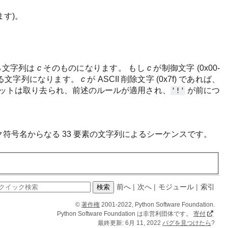
ます)。
る文字列は
c
そのものになります。 もし
c
が制御文字 (0x00-
る文字列になります。
c
が ASCII 削除文字 (0x7f) であれば、
タビットは取り去られ、前述のルールが適用され、
'!'
が前につ
符号名からなる 33 要素の文字列によるシーケンスです。
前へ
|
次へ
|
モジュール
|
索引
©
著作権
2001-2022, Python Software Foundation.
Python Software Foundation は非営利団体です。
寄付
最終更新: 6月 11, 2022
バグを見つけたら
?