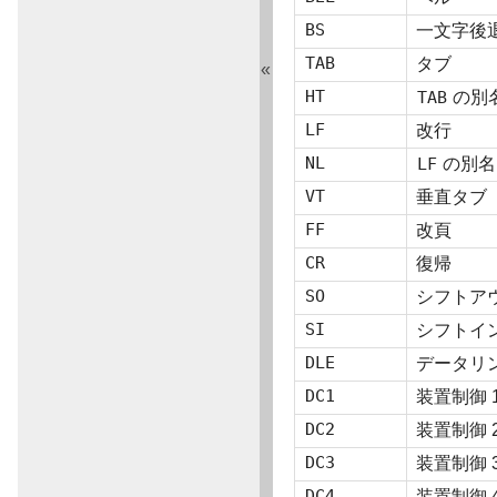
BS
一文字後
TAB
タブ
«
HT
TAB
の別名
LF
改行
NL
LF
の別名:
VT
垂直タブ
FF
改頁
CR
復帰
SO
シフトア
SI
シフトイ
DLE
データリ
DC1
装置制御 
DC2
装置制御
DC3
装置制御 
DC4
装置制御 