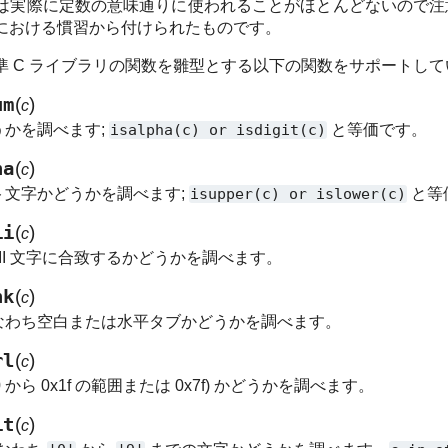
は実際に定数の意味通りに使われることがほとんどないので注
における慣習から付けられたものです。
 C ライブラリの関数を雛型とする以下の関数をサポートして
um
(
)
c
どうかを調べます;
isalpha(c)
or
isdigit(c)
と等価です。
ha
(
)
c
ット文字かどうかを調べます;
isupper(c)
or
islower(c)
と等
ii
(
)
c
SCII 文字に合致するかどうかを調べます。
nk
(
)
c
、すなわち空白または水平タブかどうかを調べます。
rl
(
)
c
x00 から 0x1f の範囲または 0x7f) かどうかを調べます。
it
(
)
c