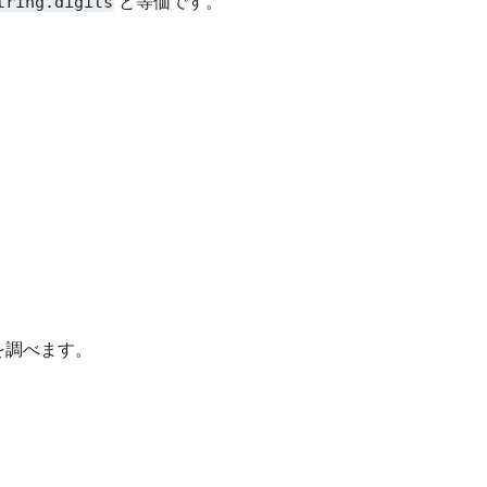
tring.digits
と等価です。
を調べます。