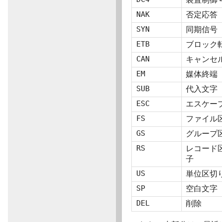
NAK
否定応答
SYN
同期信号
ETB
ブロック
CAN
キャンセル (
EM
媒体終端
SUB
代入文字
ESC
エスケー
FS
ファイル
GS
グループ
RS
レコード
子
US
単位区切
SP
空白文字
DEL
削除