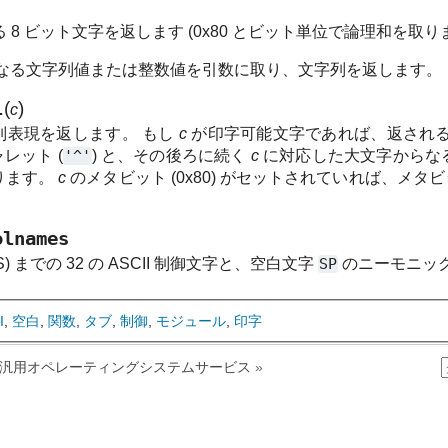
8 ビット文字を返します (0x80 とビット単位で論理和を取り
からなる文字列値または整数値を引数に取り、文字列を返します。
l
(
)
c
列表現を返します。 もし
c
が印字可能文字であれば、返され
ャレット (
'^'
) と、その後ろに続く
c
に対応した大文字からな
ります。
c
のメタビット (0x80) がセットされていれば、メ
olnames
f (US) までの 32 の ASCII 制御文字と、空白文字
SP
のニーモニック
I
,
空白
,
関数
,
タブ
,
制御
,
モジュール
,
印字
6. 汎用オペレーティングシステムサービス
»