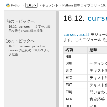
Python
»
ドキュメント
»
Python 標準ライブラリ
»
1
16.12.
curs
前のトピックへ
16.10.
curses
--- 文字セル表
示を扱うための端末操作
curses.ascii
モジュール
ます。このモジュールで
次のトピックへ
16.13.
curses.panel
---
名前
意味
curses のためのパネルスタッ
ク拡張
NUL
SOH
ヘディン
STX
テキスト
ETX
テキスト
EOT
テキスト
ENQ
問い合わ
ACK
肯定応答
BEL
ベル