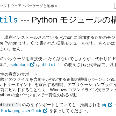
. ソフトウェア・パッケージと配布
»
tils
--- Python モジュー
、現在インストールされている Python に追加するための
ure Python でも、C で書かれた拡張モジュールでも、あるい
もかまいません。
半はこのパッケージを直接使い
たくはない
でしょうが、代わりに Pyth
特に、
setuptools
は
distutils
の改良された代替品で、以下
存性の宣言のサポート
際どのファイルを含めるか指定する追加の機構 (バージョン管
エントリーポイント" を宣言する機能、アプリケーションプラ
前にビルドすることなく、Windows コマンドライン実行フ
ython の全バージョンで一貫性のある挙動
distutils
のみをインポートしていても、推奨される
pip
 Packaging User Guide
を参照してください。