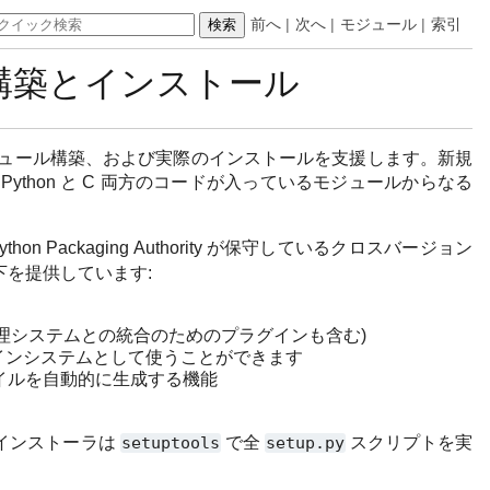
前へ
|
次へ
|
モジュール
|
索引
ルの構築とインストール
モジュール構築、および実際のインストールを支援します。新規
は Python と C 両方のコードが入っているモジュールからなる
on Packaging Authority が保守しているクロスバージョン
を提供しています:
理システムとの統合のためのプラグインも含む)
グインシステムとして使うことができます
ァイルを自動的に生成する機能
インストーラは
setuptools
で全
setup.py
スクリプトを実