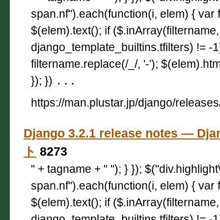
span.nf").each(function(i, elem) { var 
$(elem).text(); if ($.inArray(filtername,
django_template_builtins.tfilters) != -
filtername.replace(/_/, '-'); $(elem).html
}); })
...
https://man.plustar.jp/django/releases
Django 3.2.1 release notes — 
ト
8273
" + tagname + " "); } }); $("div.highligh
span.nf").each(function(i, elem) { var 
$(elem).text(); if ($.inArray(filtername,
django_template_builtins.tfilters) != -