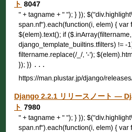
ト
8047
" + tagname + " "); } }); $("div.highligh
span.nf").each(function(i, elem) { var 
$(elem).text(); if ($.inArray(filtername,
django_template_builtins.tfilters) != -
filtername.replace(/_/, '-'); $(elem).html
}); })
...
https://man.plustar.jp/django/releases
Django 2.2.1 リリースノート — D
ト
7980
" + tagname + " "); } }); $("div.highligh
span.nf").each(function(i, elem) { var 