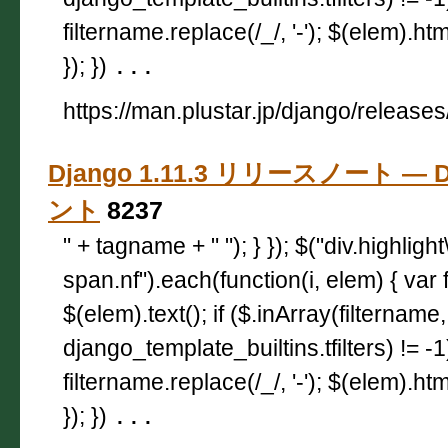
filtername.replace(/_/, '-'); $(elem).html
}); })
...
https://man.plustar.jp/django/releases
Django 1.11.3 リリースノート — D
ント
8237
" + tagname + " "); } }); $("div.highligh
span.nf").each(function(i, elem) { var 
$(elem).text(); if ($.inArray(filtername,
django_template_builtins.tfilters) != -
filtername.replace(/_/, '-'); $(elem).html
}); })
...