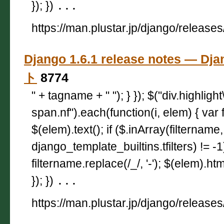
}); })
...
https://man.plustar.jp/django/releases
Django 1.6.1 release notes — 
ト
8774
" + tagname + " "); } }); $("div.highligh
span.nf").each(function(i, elem) { var 
$(elem).text(); if ($.inArray(filtername,
django_template_builtins.tfilters) != -
filtername.replace(/_/, '-'); $(elem).html
}); })
...
https://man.plustar.jp/django/releases