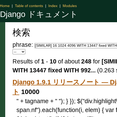
Home
|
Table of contents
|
Index
|
Modules
Django ドキュメント
検索
phrase:
Results of
1
-
10
of about
248
for
[SIMI
WITH 13447 fixed WITH 992...
(0.263 
Django 1.9.1 リリースノート — D
ト
10000
" + tagname + " "); } }); $("div.highligh
span.nf").each(function(i, elem) { var 