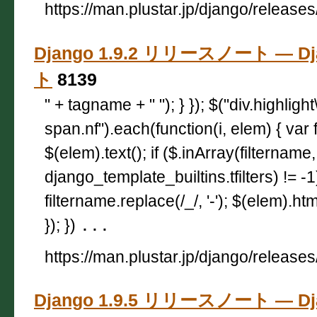
https://man.plustar.jp/django/releases
Django 1.9.2 リリースノート — D
ト
8139
" + tagname + " "); } }); $("div.highligh
span.nf").each(function(i, elem) { var 
$(elem).text(); if ($.inArray(filtername,
django_template_builtins.tfilters) != -
filtername.replace(/_/, '-'); $(elem).html
}); })
...
https://man.plustar.jp/django/releases
Django 1.9.5 リリースノート — D