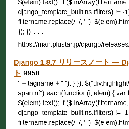
$(elem).text(); if ($.inArray(filtername,
django_template_builtins.tfilters) != -
filtername.replace(/_/, '-'); $(elem).html
}); })
...
https://man.plustar.jp/django/releases
Django 1.8.7 リリースノート — D
ト
9958
" + tagname + " "); } }); $("div.highligh
span.nf").each(function(i, elem) { var 
$(elem).text(); if ($.inArray(filtername,
django_template_builtins.tfilters) != -
filtername.replace(/_/, '-'); $(elem).html