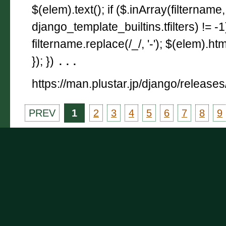
$(elem).text(); if ($.inArray(filtername,
django_template_builtins.tfilters) != -
filtername.replace(/_/, '-'); $(elem).html
}); })
...
https://man.plustar.jp/django/releases
PREV
1
2
3
4
5
6
7
8
9