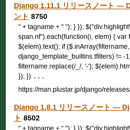
Django 1.11.1 リリースノート — D
ント
8750
" + tagname + " "); } }); $("div.highligh
span.nf").each(function(i, elem) { var 
$(elem).text(); if ($.inArray(filtername,
django_template_builtins.tfilters) != -
filtername.replace(/_/, '-'); $(elem).html
}); })
...
https://man.plustar.jp/django/releases
Django 1.8.1 リリースノート — D
ト
8502
" + tagname + " "); } }); $("div.highligh