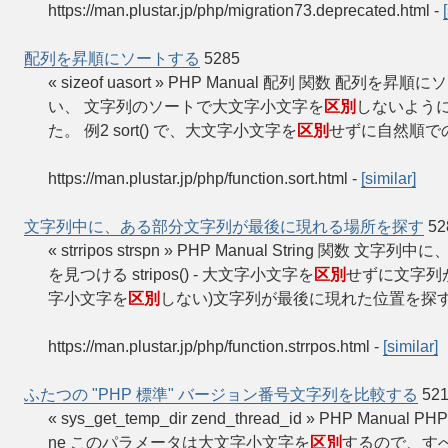
https://man.plustar.jp/php/migration73.deprecated.html
-
配列を昇順にソートする
5285
« sizeof uasort » PHP Manual 配列 関数 配列を昇順にソート
い、 文字列のソートで大文字小文字を
区別
しないようにし
た。 例2 sort() で、大文字小文字を
区別
せずに自然順での並べ
https://man.plustar.jp/php/function.sort.html
-
[similar]
文字列中に、ある部分文字列が最後に現れる場所を探す
52
« strripos strspn » PHP Manual String 
を見つける stripos() - 大文字小文字を
区別
せずに文字列が最
字小文字を
区別
しない)文字列が最後に現れた位置を探す strr
https://man.plustar.jp/php/function.strrpos.html
-
[similar]
ふたつの "PHP 標準" バージョン番号文字列を比較する
52
« sys_get_temp_dir zend_thread_id » PHP Ma
ne このパラメータは大文字小文字を
区別
するので、す