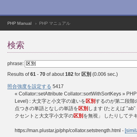
PHP Manual
PHP マニュアル
検索
phrase:
Results of
61
-
70
of about
182
for
区別
(0.006 sec.)
照合強度を設定する
5417
« Collator::setAttribute Collator::sortWithSortKe
Level) : 大文字と小文字の違いを
区別
するのが第二段階の違いで
点つきの単語となしの単語を
区別
します (たとえば "ab" 
クセントと大文字小文字の
区別
を無視」 したりしてテ
https://man.plustar.jp/php/collator.setstrength.html
-
[simil