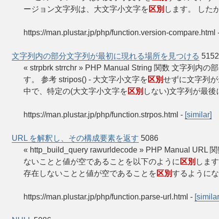
ージョン文字列は、大文字小文字を
区別
します。 した
https://man.plustar.jp/php/function.version-compare.html
文字列内の部分文字列が最初に現れる場所を見つける
5152
« strpbrk strrchr » PHP Manual String 
す。 参考 stripos() - 大文字小文字を
区別
せずに文字列が最初
中で、特定の(大文字小文字を
区別
しない)文字列が最後に現れ
https://man.plustar.jp/php/function.strpos.html
-
[similar]
URL を解釈し、その構成要素を返す
5086
« http_build_query rawurldecode » PHP Manu
ないことと値が空であることを以下のように
区別
します: h
存在しないことと値が空であることを
区別
するようになりま
https://man.plustar.jp/php/function.parse-url.html
-
[similar