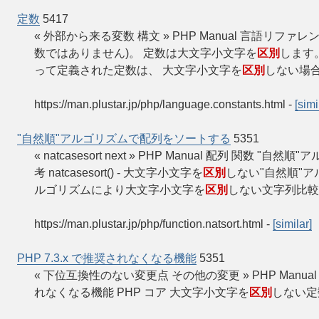
定数
5417
« 外部から来る変数 構文 » PHP Manual 言語リフ
数ではありません)。 定数は大文字小文字を
区別
します
って定義された定数は、 大文字小文字を
区別
しない場合
https://man.plustar.jp/php/language.constants.html
-
[simi
"自然順"アルゴリズムで配列をソートする
5351
« natcasesort next » PHP Manual 配列 関数 "自
考 natcasesort() - 大文字小文字を
区別
しない"自然順"
ルゴリズムにより大文字小文字を
区別
しない文字列比較を
https://man.plustar.jp/php/function.natsort.html
-
[similar]
PHP 7.3.x で推奨されなくなる機能
5351
« 下位互換性のない変更点 その他の変更 » PHP Manual PHP 
れなくなる機能 PHP コア 大文字小文字を
区別
しない定