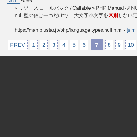
NULL
5086
« リソース コールバック / Callable » PHP Manual
null 型の値は一つだけで、 大文字小文字を
区別
しない定数 n
https://man.plustar.jp/php/language.types.null.html
-
[simi
PREV
1
2
3
4
5
6
7
8
9
10