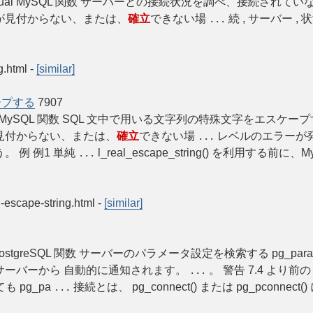
» PHP Manual MySQL 関数 サーバーとの接続状況を調べ、接続されて
が見付からない、または、
確立
できない場
続 , サーバー , 状況 
...
g.html
-
[similar]
ープする
7907
PHP Manual MySQL 関数 SQL 文中で用いる文字列の特殊文字をエスケー
見付からない、または、
確立
できない場
レベルのエラーが発
...
 例 例1 単純
l_real_escape_string() を利用する前に、
...
l-escape-string.html
-
[similar]
Manual PostgreSQL 関数 サーバーのパラメータ設定を検索する pg_par
サーバーから 自動的に通知されます。
。 警告 7.4 より前の
...
ても pg_pa
接続とは、 pg_connect() または pg_pconnect
...