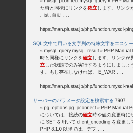
« mysql_pconnect mysql_query 
た時と同様にリンクを
確立
します。リンク
, list , 自動
...
https://man.plustar.jp/php/function.mysql-pin
SQL 文中で用いる文字列の特殊文字をエスケ
« mysql_query mysql_result » 
時と同様にリンクを
確立
します。リンクが
立
した状態でのみ実行するようにしましょう。
す。もし存在しなければ、 E_WAR
...
https://man.plustar.jp/php/function.mysql-rea
サーバーのパラメータ設定を検索する
7907
« pg_options pg_pconnect » PHP 
については、接続の
確立
時や値の変更時に
に SET を用いて client_encoding を変更し
PHP 8.1.0 以降では、デフ
...