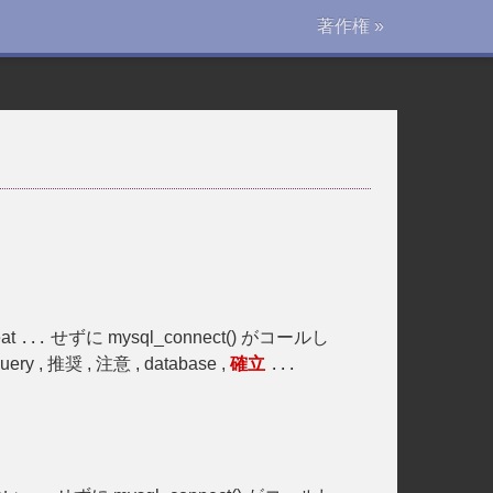
著作権 »
at
せずに mysql_connect() がコールし
...
ery , 推奨 , 注意 , database ,
確立
...