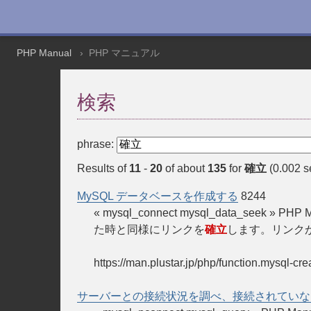
PHP Manual
PHP マニュアル
検索
phrase:
Results of
11
-
20
of about
135
for
確立
(0.002 s
MySQL データベースを作成する
8244
« mysql_connect mysql_data_seek »
た時と同様にリンクを
確立
します。リンク
https://man.plustar.jp/php/function.mysql-cre
サーバーとの接続状況を調べ、接続されていな