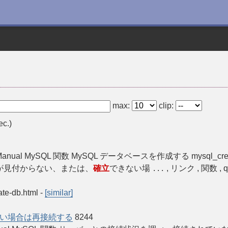
max:
clip:
ec.)
 PHP Manual MySQL 関数 MySQL データベースを作成する mysql_cre
が見付からない、または、
確立
できない場
, リンク , 関数 , qu
...
ate-db.html
-
[similar]
い場合は再接続する
8244