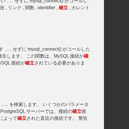
いない
せずに mysql_connect() がコールし
...
, リンク , 関数 , identifier ,
確立
, カレント
プす
せずに mysql_connect() がコールした
...
生します。 この関数は、MySQL 接続が
確
MySQL 接続が
確立
されている必要がありま
a
を検索します。 いくつかのパラメータ
...
 PostgreSQL サーバーでは、接続の
確立
後
() によって
確立
された直近の接続です。 警告