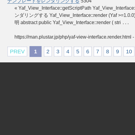
テンプレートをレンダリングする
5304
« Yaf_View_Interface::getScriptPath Yaf_View_Inte
ンダリングする Yaf_View_Interface::render (Yaf >=1
明 abstract public Yaf_View_Interface::render ( stri
...
https://man.plustar.jp/php/yaf-view-interface.render.html
PREV
1
2
3
4
5
6
7
8
9
10