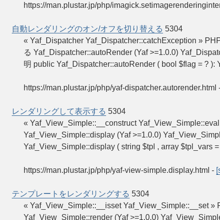
https://man.plustar.jp/php/imagick.setimagerenderinginte
自動レンダリングのオン/オフを切り替える
5304
« Yaf_Dispatcher Yaf_Dispatcher::catchExcep
る Yaf_Dispatcher::autoRender (Yaf >=1.0.0) 
明 public Yaf_Dispatcher::autoRender ( bool $flag = ? ): 
https://man.plustar.jp/php/yaf-dispatcher.autorender.html
レンダリングして表示する
5304
« Yaf_View_Simple::__construct Yaf_View_Simpl
Yaf_View_Simple::display (Yaf >=1.0.0) Yaf_Vi
Yaf_View_Simple::display ( string $tpl , array $tpl_va
https://man.plustar.jp/php/yaf-view-simple.display.html
-
[
テンプレートをレンダリングする
5304
« Yaf_View_Simple::__isset Yaf_View_Simple:
Yaf_View_Simple::render (Yaf >=1.0.0) Yaf_Vi