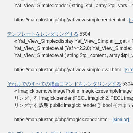
Yaf_View_Simple::render ( string $tpl , array $tpl_vars = 
https://man.plustar.jp/php/yaf-view-simple.render.html
-
[s
テンプレートをレンダリングする
5304
« Yaf_View_Simple::display Yaf_View_Simple:
Yaf_View_Simple::eval (Yaf >=2.2.0) Yaf_Vie
Yaf_View_Simple::eval ( string $tpl_content , array $tpl_v
https://man.plustar.jp/php/yaf-view-simple.eval.html
-
[sim
それまでのすべての描画コマンドをレンダリングする
5304
« Imagick::removeImageProfile Imagick::res
リングする Imagick::render (PECL imagick 2, PE
リングする 説明 public Imagick::render (): bool それ
https://man.plustar.jp/php/imagick.render.html
-
[similar]