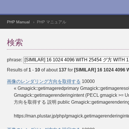
PHP Manual
PHP マニュアル
検索
phrase:
Results of
1
-
10
of about
137
for
[SIMILAR] 16 1024 4096 
画像のレンダリング方向を取得する
10000
« Gmagick::getimageredprimary Gmagick::geti
Gmagick::getimagerenderingintent (PECL gmagick 
方向を取得する 説明 public Gmagick::getimagerenderingin
https://man.plustar.jp/php/gmagick.getimagerenderingint