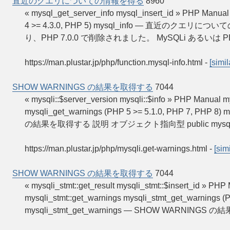
直近のクエリについての情報を得る
8960
« mysql_get_server_info mysql_insert_id » P
4 >= 4.3.0, PHP 5) mysql_info — 直近のク
り、PHP 7.0.0 で削除されました。 MySQLi あるいは P
https://man.plustar.jp/php/function.mysql-info.html
-
[simil
SHOW WARNINGS の結果を取得する
7044
« mysqli::$server_version mysqli::$info » PHP M
mysqli_get_warnings (PHP 5 >= 5.1.0, PHP 7, PHP 8)
の結果を取得する 説明 オブジェクト指向型 public mysqli::
https://man.plustar.jp/php/mysqli.get-warnings.html
-
[simi
SHOW WARNINGS の結果を取得する
7044
« mysqli_stmt::get_result mysqli_stmt::$insert_
mysqli_stmt::get_warnings mysqli_stmt_get_warnings (P
mysqli_stmt_get_warnings — SHOW WARNIN