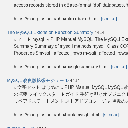
access records stored in dBase-format (dbf) database
https://man.plustar.jp/php/intro.dbase.html
-
[similar]
The MySQLi Extension Function Summary
4414
« ノート mysqli » PHP Manual MySQLi The MySQLi Exte
Summary Summary of mysqli methods mysqli Class OOP In
Properties $mysqli::affected_rows mysqli_affected_rows
https://man.plustar.jp/php/mysqli.summary.html
-
[similar]
MySQL 改良版拡張モジュール
4414
« 文字セット はじめに » PHP Manual MySQL My
の概要 クイックスタートガイド 手続き型とオブジェク
リペアドステートメント ストアドプロシージャ 複数
https://man.plustar.jp/php/book.mysqli.html
-
[similar]