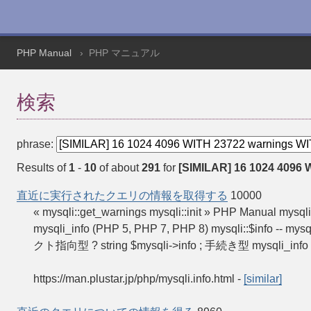
PHP Manual
PHP マニュアル
検索
phrase:
Results of
1
-
10
of about
291
for
[SIMILAR] 16 1024 4096 
直近に実行されたクエリの情報を取得する
10000
« mysqli::get_warnings mysqli::init » PHP Ma
mysqli_info (PHP 5, PHP 7, PHP 8) mysqli::
クト指向型 ? string $mysqli->info ; 手続き型 mysqli_info
https://man.plustar.jp/php/mysqli.info.html
-
[similar]