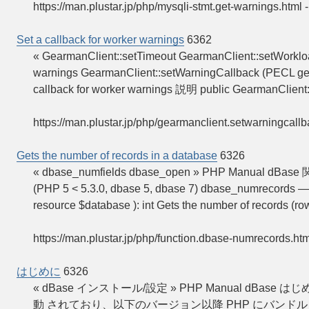
https://man.plustar.jp/php/mysqli-stmt.get-warnings.html
Set a callback for worker warnings
6362
« GearmanClient::setTimeout GearmanClient::setWorklo
warnings GearmanClient::setWarningCallback (PECL ge
callback for worker warnings 説明 public GearmanClient
https://man.plustar.jp/php/gearmanclient.setwarningcallb
Gets the number of records in a database
6326
« dbase_numfields dbase_open » PHP Manual dBase 関数
(PHP 5 < 5.3.0, dbase 5, dbase 7) dbase_numrecords —
resource $database ): int Gets the number of records (r
https://man.plustar.jp/php/function.dbase-numrecords.htm
はじめに
6326
« dBase インストール/設定 » PHP Manual dBas
動 されており、以下のバージョン以降 PHP にバンドルされなくなってい