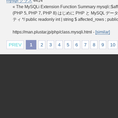
mysqli クラス
4414
« The MySQLi Extension Function Summary mysqli::
(PHP 5, PHP 7, PHP 8) はじめに PHP と MySQL
ティ */ public readonly int | string $ affected_rows ; publi
https://man.plustar.jp/php/class.mysqli.html
-
[similar]
PREV
1
2
3
4
5
6
7
8
9
10