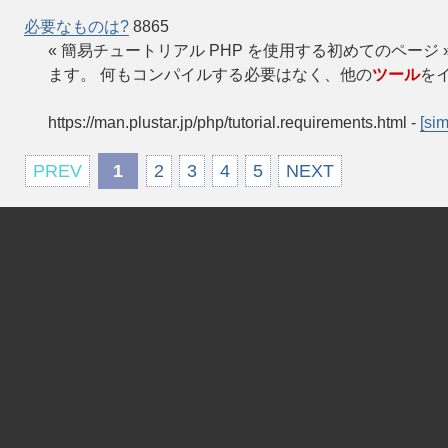
必要なものは?
8865
« 簡易チュートリアル PHP を使用する初めてのページ » 
ます。 何もコンパイルする必要はなく、他の
ツール
を
https://man.plustar.jp/php/tutorial.requirements.html
-
[sim
PREV
1
2
3
4
5
NEXT