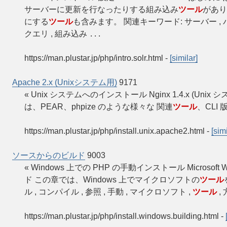
サーバーに更新を行なったりする組み込み
ツール
があり
にする
ツール
も含みます。 関連キーワード: サーバー , 
クエリ , 組み込み
...
https://man.plustar.jp/php/intro.solr.html
-
[similar]
Apache 2.x (Unixシステム用)
9171
« Unix システムへのインストール Nginx 1.4.x (Unix 
は、PEAR、phpize のような様々な 関連
ツール
、CLI
https://man.plustar.jp/php/install.unix.apache2.html
-
[simi
ソースからのビルド
9003
« Windows 上での PHP の手動インストール Microsoft
ド この章では、Windows 上でマイクロソフトの
ツール
ル , コンパイル , 参照 , 手動 , マイクロソフト ,
ツール
,
https://man.plustar.jp/php/install.windows.building.html
-