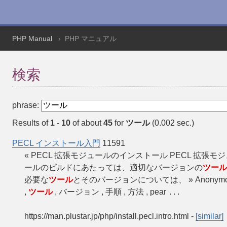
PHP Manual
PHP マニュアル
検索
phrase:
Results of
1
-
10
of about
45
for
ツール
(0.002 sec.)
PECL インストール入門
11591
« PECL 拡張モジュールのインストール PECL 拡張モジュ
ールのビルドにあたっては、適切なバージョンの
ツール
必要な
ツール
とそのバージョンについては、 » Anonymou
,
ツール
, バージョン , 手順 , 方法 , pear
...
https://man.plustar.jp/php/install.pecl.intro.html
-
[similar]