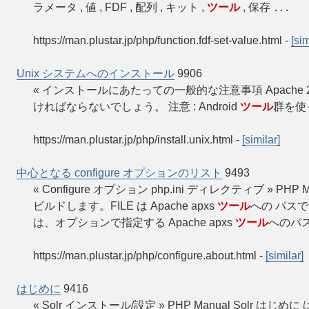
ラメータ , 値 , FDF , 配列 , キット ,
ツール
, 保存
...
https://man.plustar.jp/php/function.fdf-set-value.html
-
[sim
Unix システムへのインストール
9906
« インストールにあたっての一般的な注意事項 Apache 2.x 
ければならないでしょう。 注意 : Android
ツール
群を使
https://man.plustar.jp/php/install.unix.html
-
[similar]
中心となる configure オプションのリスト
9493
« Configure オプション php.ini ディレクティブ » PHP 
ビルドします。FILE は Apache apxs
ツール
への パスで
は、オプションで指定する Apache apxs
ツール
へのパスで
https://man.plustar.jp/php/configure.about.html
-
[similar]
はじめに
9416
« Solr インストール/設定 » PHP Manual Solr は