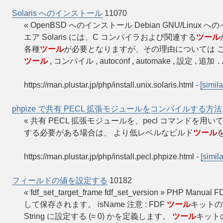
Solaris へのインストール
11070
« OpenBSD へのインストール Debian GNU/Linux 
エア Solaris には、C コンパイラおよび関連する
ツール
各種
ツール
が必要となりますが、その理由については こ
ツール
, コンパイル , autoconf , automake , 設定 , 追加
.
https://man.plustar.jp/php/install.unix.solaris.html
-
[simila
phpize で共有 PECL 拡張モジュールをコンパイルする方法
« 共有 PECL 拡張モジュールを、pecl コマンドを用いてコンパイ
する必要がある場合は、 より低レベルなビルド
ツール
https://man.plustar.jp/php/install.pecl.phpize.html
-
[simila
フィールドの値を設定する
10182
« fdf_set_target_frame fdf_set_version » PHP 
して保存されます。 isName 注意 : FDF
ツール
キットの
String に設定する (= 0) かを定義します。
ツール
キット