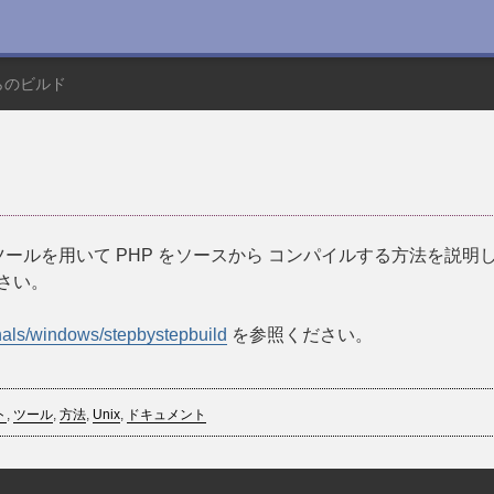
らのビルド
ツールを用いて PHP をソースから コンパイルする方法を説明します
さい。
ernals/windows/stepbystepbuild
を参照ください。
ト
,
ツール
,
方法
,
Unix
,
ドキュメント