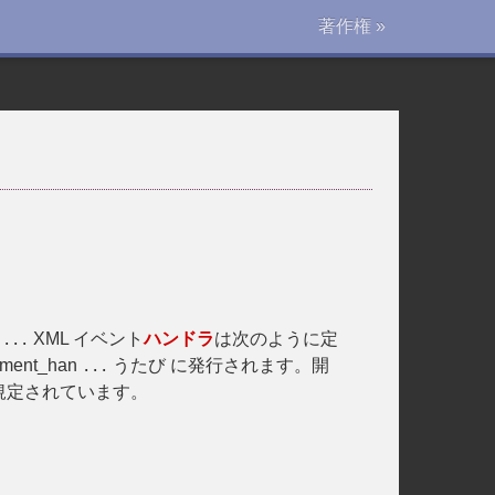
著作権 »
XML イベント
ハンドラ
は次のように定
...
ent_han
うたび に発行されます。開
...
規定されています。