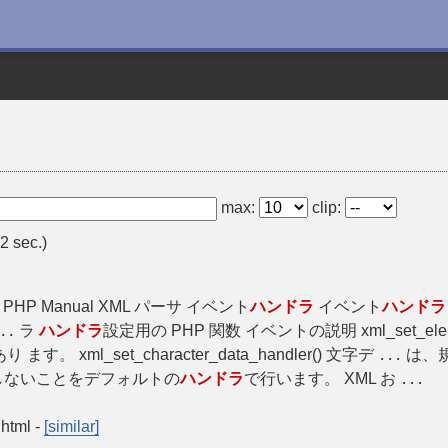
max:
clip:
2 sec.)
 PHP Manual XML パーサ イベント
ハンドラ
イベント
ハンドラ
ラ
ハンドラ
設定用の PHP 関数 イベントの説明 xml_set_elem
..
り ます。 xml_set_character_data_handler() 文字デ
は、
...
しないことをデフォルトの
ハンドラ
で行います。 XML お
...
.html
-
[similar]