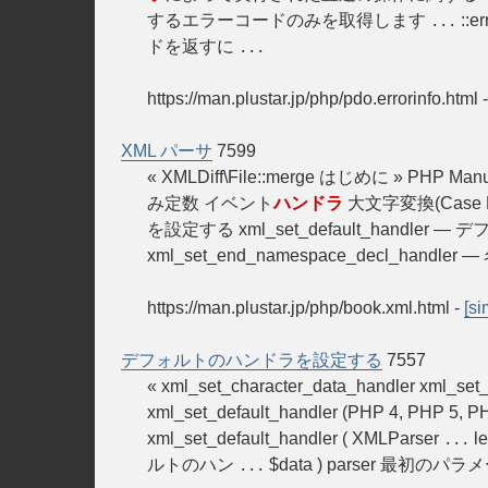
するエラーコードのみを取得します
::
...
ドを返すに
...
https://man.plustar.jp/php/pdo.errorinfo.html
XML パーサ
7599
« XMLDiff\File::merge はじめに » P
み定数 イベント
ハンドラ
大文字変換(Case 
を設定する xml_set_default_handler 
xml_set_end_namespace_decl_handler 
https://man.plustar.jp/php/book.xml.html
-
[si
デフォルトのハンドラを設定する
7557
« xml_set_character_data_handler xm
xml_set_default_handler (PHP 4, PHP 5, 
xml_set_default_handler ( XMLParser
l
...
ルトのハン
$data ) parser 最初のパ
...