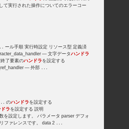
して実行された操作についてのエラーコー
ール手順 実行時設定 リソース型 定義済
..
acter_data_handler — 文字データ
ハンドラ
および終了要素の
ハンドラ
を設定する
_ref_handler — 外部
...
の
ハンドラ
を設定する
...
ンドラ
を設定する 説明
数を設定します。 パラメータ parser デフォ
リファレンスです。 data 2
...