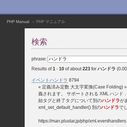
PHP Manual
PHP マニュアル
検索
phrase:
Results of
1
-
10
of about
223
for
ハンドラ
(0.00
イベントハンドラ
8794
« 定義済み定数 大文字変換(Case Folding) »
義されます。 サポートされる XML ハンド
.
始タグと終了タグについて別の
ハンドラ
があ
xml_set_default_handler() 別の
ハンドラ
で
https://man.plustar.jp/php/xml.eventhandlers