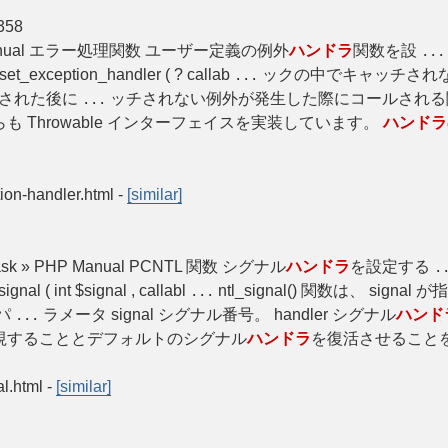
358
 » PHP Manual エラー処理関数 ユーザー定義の例外
ハンドラ
関数を設
...
ception_handler ( ? callab
ックの中でキャッチされな
...
ールされた後に
ッチされない例外が発生した際にコールされる
...
も Throwable インターフェイスを実装しています。
ハンドラ
tion-handler.html
-
[similar]
rocmask » PHP Manual PCNTL 関数 シグナル
ハンドラ
を設定する
.
l ( int $signal , callabl
ntl_signal() 関数は、 sign
...
パ
ラメータ signal シグナル番号。 handler シグナル
ハンド
...
視することとデフォルトのシグナル
ハンドラ
を復活させることを表
al.html
-
[similar]