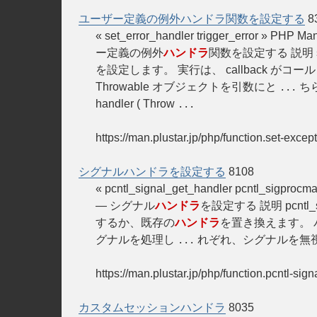
ユーザー定義の例外ハンドラ関数を設定する
8
« set_error_handler trigger_error
ー定義の例外
ハンドラ
関数を設定する 説明 set_ex
を設定します。 実行は、 callback がコ
Throwable オブジェクトを引数にと
ちら
...
handler ( Throw
...
https://man.plustar.jp/php/function.set-excep
シグナルハンドラを設定する
8108
« pcntl_signal_get_handler pcntl_sigp
— シグナル
ハンドラ
を設定する 説明 pcntl_signa
するか、既存の
ハンドラ
を置き換えます。 
グナルを処理し
れぞれ、シグナルを無
...
https://man.plustar.jp/php/function.pcntl-sign
カスタムセッションハンドラ
8035