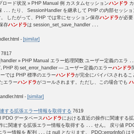
ード状況 » PHP Manual 例 カスタムセッション
ハンドラ
保
たり、 SessionHandler を継承して PHP の内部セッシ
...
。 したがって、PHP では常にセッション保存
ハンドラ
が必要
保存
ハンドラ
は session_set_save_handler
...
dler.html
-
[similar]
7817
xception_handler » PHP Manual エラー処理関数 ユーザー定義のエラ
..
, PHP 8) set_error_handler — ユーザー定義のエラー
ハンドラ
エラーでは PHP 標準のエラー
ハンドラ
が完全にバイパスされること
たエラー
ハンドラ
がコールされます。ただし、この場合でも
ハ
handler.html
-
[similar]
連する拡張エラー情報を取得する
7619
anual PDO データベース
ハンドラ
における直近の操作に関連する
作に関連する拡張エラー情報を取得する
せん。 戻り値 PDO:
...
エラー情報を 配列
は null となります。 PDO::errorInfo(
...