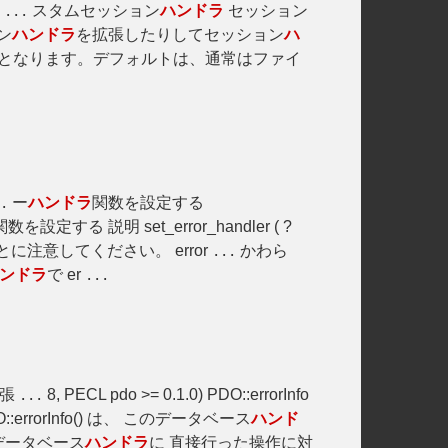
カ
スタムセッション
ハンドラ
セッション
...
ョン
ハンドラ
を拡張したりしてセッション
ハ
となります。デフォルトは、通常はファイ
ー
ハンドラ
関数を設定する
.
関数を設定する 説明 set_error_handler ( ?
に注意してください。 error
かわら
...
ンドラ
で er
...
拡張
8, PECL pdo >= 0.1.0) PDO::errorInfo
...
:errorInfo() は、 このデータベース
ハンド
) はデータベース
ハンドラ
に 直接行った操作に対