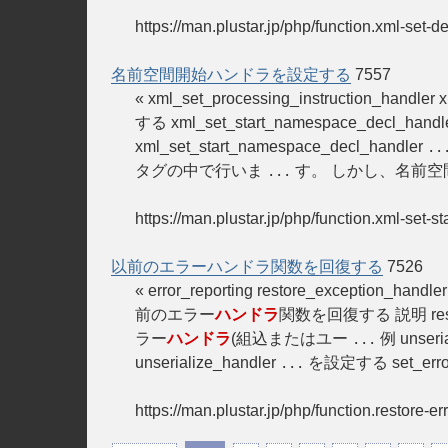
https://man.plustar.jp/php/function.xml-set-d
名前空間開始ハンドラを設定する
7557
« xml_set_processing_instruction_handle
する xml_set_start_namespace_decl_handl
xml_set_start_namespace_decl_handler
..
タグの中で行いま
す。 しかし、名前空
...
https://man.plustar.jp/php/function.xml-set-
以前のエラーハンドラ関数を回復する
7526
« error_reporting restore_exceptio
前のエラー
ハンドラ
関数を回復する 説明 restore_
ラー
ハンドラ
(組込またはユー
例 unse
...
unserialize_handler
を設定する set_err
...
https://man.plustar.jp/php/function.restore-er