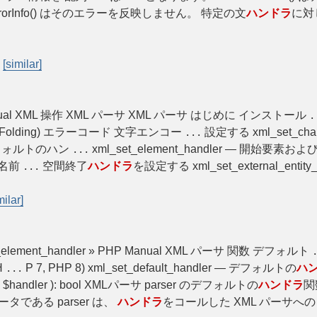
errorInfo() はそのエラーを反映しません。 特定の文
ハンドラ
に対
-
[similar]
HP Manual XML 操作 XML パーサ XML パーサ はじめに インストール
.
Folding) エラーコード 文字エンコー
設定する xml_set_char
...
— デフォルトのハン
xml_set_element_handler — 開始要素
...
— 名前
空間終了
ハンドラ
を設定する xml_set_external_entity
...
milar]
l_set_element_handler » PHP Manual XML パーサ 関数 デフォルト
PH
P 7, PHP 8) xml_set_default_handler — デフォルトの
ハ
...
e $handler ): bool XMLパーサ parser のデフォルトの
ハンドラ
関
ラメータである parser は、
ハンドラ
をコールした XML パーサへの