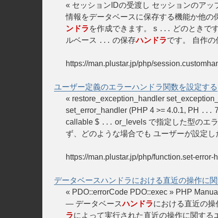
« セッションIDの受渡し セッションのアップロ
情報をデータベースに保存する機能か他の
ンドラ
を作成できます。 s
どのときです
...
ルベース
の保存
ハンドラ
です。 自作の
...
https://man.plustar.jp/php/session.customhan
ユーザー定義のエラーハンドラ関数を設定する
« restore_exception_handler set_e
set_error_handler (PHP 4 >= 4.0.1, PH
7
...
callable $
or_levels で指定した型の
...
ず、どのような場合でも ユーザーが設定し
https://man.plustar.jp/php/function.set-error-
データベースハンドラにおける直近の操作に関
« PDO::errorCode PDO::exec » PHP M
— データベース
ハンドラ
における直近の操
ラ
によって実行された直近の操作に関する