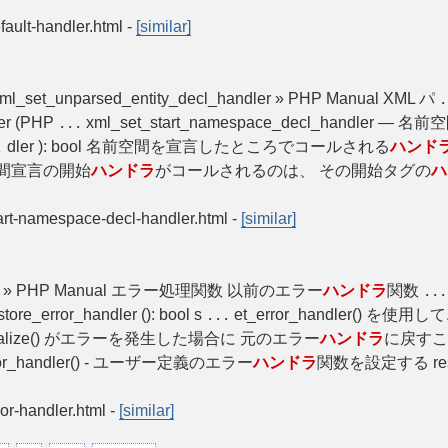
efault-handler.html
-
[similar]
r xml_set_unparsed_entity_decl_handler » PHP Manual XML パ
.
er (PHP
xml_set_start_namespace_decl_handler — 
...
dler ): bool 名前空間を宣言したところでコールされる
ハンド
.
間宣言の開始
ハンドラ
がコールされるのは、 その開始タグの
ハ
start-namespace-decl-handler.html
-
[similar]
n_handler » PHP Manual エラー処理関数 以前のエラー
ハンドラ
関数
...
error_handler (): bool s
et_error_handler() を使用
...
rialize() がエラーを発生した場合に 元のエラー
ハンドラ
に戻すことに
or_handler() - ユーザー定義のエラー
ハンドラ
関数を設定する resto
ror-handler.html
-
[similar]