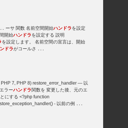
ーサ 関数 名前空間開始
ハンドラ
を設定
..
名前空間開始
ハンドラ
を設定する 説明
ラ
を設定します。 名前空間の宣言は、開始
ンドラ
がコールさ
...
PHP 7, PHP 8) restore_error_handler — 以
してエラー
ハンドラ
関数を 変更した後、元のエ
する <?php function
re_exception_handler() - 以前の例
...