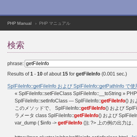
PHP Manual
PHP マニュアル
検索
phrase:
Results of
1
-
10
of about
15
for
getFileInfo
(0.001 sec.)
SplFileInfo::getFileInfo および SplFileInfo::getPathI
« SplFileInfo::setFileClass SplFileInfo::__toString » PHP
SplFileInfo::setInfoClass — SplFileInfo::
getFileInfo
() お
このメソッドで、 SplFileInfo::
getFileInfo
() および SplF
ラメータ class SplFileInfo::
getFileInfo
() および SplFile
var_dump ( $info ->
getFileInfo
()); ?> 上の例の出