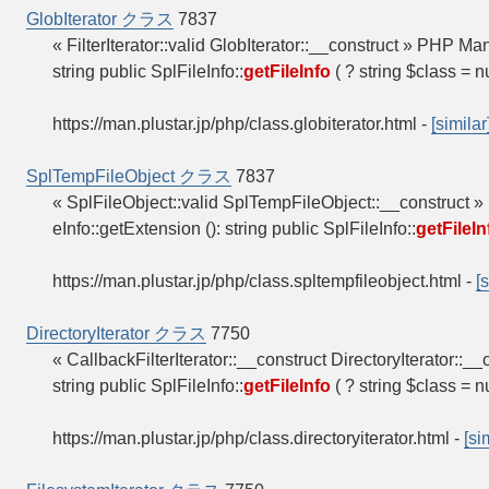
GlobIterator クラス
7837
« FilterIterator::valid GlobIterator::__construct » 
string public SplFileInfo::
getFileInfo
( ? string $class = n
https://man.plustar.jp/php/class.globiterator.html
-
[similar
SplTempFileObject クラス
7837
« SplFileObject::valid SplTempFileObject::__const
eInfo::getExtension (): string public SplFileInfo::
getFileIn
https://man.plustar.jp/php/class.spltempfileobject.html
-
[
DirectoryIterator クラス
7750
« CallbackFilterIterator::__construct DirectoryIterat
string public SplFileInfo::
getFileInfo
( ? string $class = n
https://man.plustar.jp/php/class.directoryiterator.html
-
[si