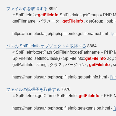
ファイル名を取得する
8951
« SplFileInfo::
getFileInfo
SplFileInfo::getGroup » 
getFilename , パラメータ ,
getFileInfo
, getGroup , pub
https://man.plustar.jp/php/splfileinfo.getfilename.html
-
[s
パスの SplFileInfo オブジェクトを取得する
8864
« SplFileInfo::getPath SplFileInfo::getPathname » PH
SplFileInfo::setInfoClass() - SplFileInfo::
getFileInfo
および
getPathInfo , string , クラス , バージョン ,
getFileInfo
, s
https://man.plustar.jp/php/splfileinfo.getpathinfo.html
-
[si
ファイルの拡張子を取得する
7976
« SplFileInfo::getCTime SplFileInfo::
getFileInfo
» PHP 
https://man.plustar.jp/php/splfileinfo.getextension.html
-
[