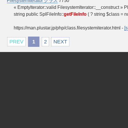
FilesystemIterator クラス
7750
« EmptyIterator::valid FilesystemIterator::__constru
string public SplFileInfo::
getFileInfo
( ? string $class = n
https://man.plustar.jp/php/class.filesystemiterator.html
-
[s
PREV
1
2
NEXT