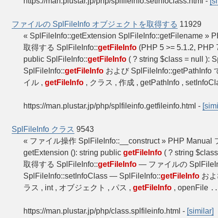
https://man.plustar.jp/php/splfileinfo.setinfoclass.html
-
[s
ファイルの SplFileInfo オブジェクトを取得する
11929
« SplFileInfo::getExtension SplFileInfo::getFilenam
取得する SplFileInfo::
getFileInfo
(PHP 5 >= 5.1.2, PHP 7
public SplFileInfo::
getFileInfo
( ? string $class = null
SplFileInfo::
getFileInfo
および SplFileInfo::getPat
イル ,
getFileInfo
, クラス , 作成 , getPathInfo , setInfoC
https://man.plustar.jp/php/splfileinfo.getfileinfo.html
-
[simi
SplFileInfo クラス
9543
« ファイル操作 SplFileInfo::__construct » PHP Manua
getExtension (): string public
getFileInfo
( ? string $class
取得する SplFileInfo::
getFileInfo
— ファイルの SplFil
SplFileInfo::setInfoClass — SplFileInfo::
getFileInfo
および
ラス , int , オブジェクト , パス ,
getFileInfo
, openFile
..
https://man.plustar.jp/php/class.splfileinfo.html
-
[similar]