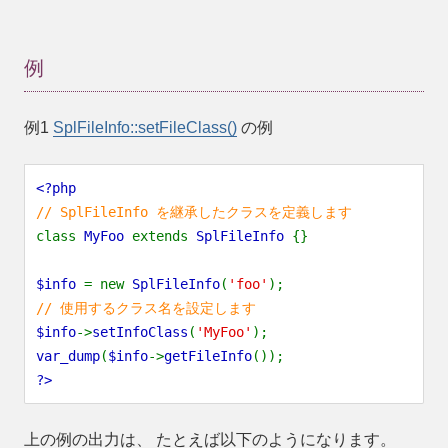
例
例1
SplFileInfo::setFileClass()
の例
<?php
// SplFileInfo を継承したクラスを定義します
class
MyFoo
extends
SplFileInfo
{}
$info
= new
SplFileInfo
(
'foo'
);
// 使用するクラス名を設定します
$info
->
setInfoClass
(
'MyFoo'
);
var_dump
(
$info
->
getFileInfo
());
?>
上の例の出力は、 たとえば以下のようになります。