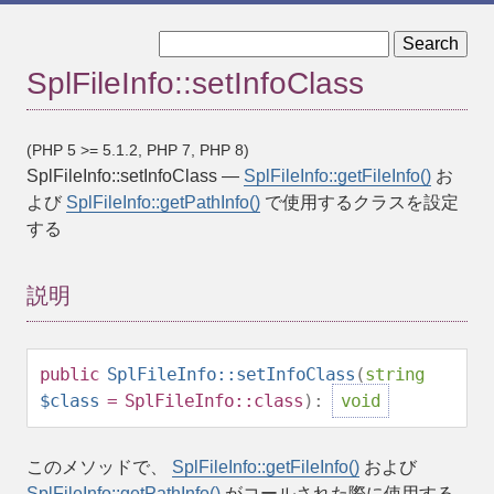
« SplFileInfo::setFileClass
SplFileInfo::__toString »
SplFileInfo::setInfoClass
(PHP 5 >= 5.1.2, PHP 7, PHP 8)
SplFileInfo::setInfoClass
—
SplFileInfo::getFileInfo()
お
よび
SplFileInfo::getPathInfo()
で使用するクラスを設定
する
説明
public
SplFileInfo::setInfoClass
(
string
$class
= SplFileInfo::class
):
void
このメソッドで、
SplFileInfo::getFileInfo()
および
SplFileInfo::getPathInfo()
がコールされた際に使用する