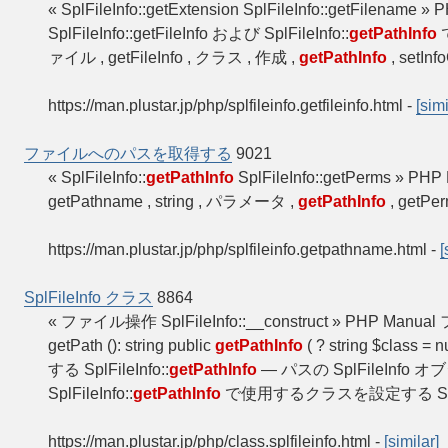
« SplFileInfo::getExtension SplFileInfo::getFilenam
SplFileInfo::getFileInfo および SplFileInfo::
getPathInfo
ァイル , getFileInfo , クラス , 作成 ,
getPathInfo
, setIn
https://man.plustar.jp/php/splfileinfo.getfileinfo.html
-
[simi
ファイルへのパスを取得する
9021
« SplFileInfo::
getPathInfo
SplFileInfo::getPerms »
getPathname , string , パラメータ ,
getPathInfo
, getPer
https://man.plustar.jp/php/splfileinfo.getpathname.html
-
[
SplFileInfo クラス
8864
« ファイル操作 SplFileInfo::__construct » PHP Manua
getPath (): string public
getPathInfo
( ? string $class = nu
する SplFileInfo::
getPathInfo
— パスの SplFileInfo
SplFileInfo::
getPathInfo
で使用するクラスを設定する SplFileI
https://man.plustar.jp/php/class.splfileinfo.html
-
[similar]