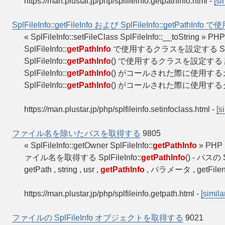
https://man.plustar.jp/php/splfileinfo.getpathinfo.html
-
[si
SplFileInfo::getFileInfo および SplFileInfo::getPathI
« SplFileInfo::setFileClass SplFileInfo::__toString » PHP
SplFileInfo::
getPathInfo
で使用するクラスを設定する SplFileI
SplFileInfo::
getPathInfo
() で使用するクラスを設定する 説明 p
SplFileInfo::
getPathInfo
() がコールされた際に使用す
SplFileInfo::
getPathInfo
() がコールされた際に使用する
https://man.plustar.jp/php/splfileinfo.setinfoclass.html
-
[s
ファイル名を除いたパスを取得する
9805
« SplFileInfo::getOwner SplFileInfo::
getPathInfo
» PHP
ァイル名を取得する SplFileInfo::
getPathInfo
() - パス
getPath , string , usr ,
getPathInfo
, パラメータ , getFilen
https://man.plustar.jp/php/splfileinfo.getpath.html
-
[simila
ファイルの SplFileInfo オブジェクトを取得する
9021