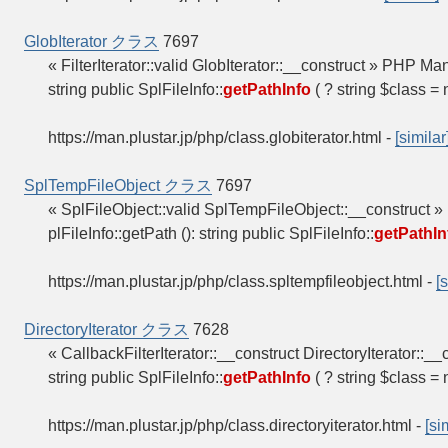
GlobIterator クラス
7697
« FilterIterator::valid GlobIterator::__construct » 
string public SplFileInfo::
getPathInfo
( ? string $class = 
https://man.plustar.jp/php/class.globiterator.html
-
[similar
SplTempFileObject クラス
7697
« SplFileObject::valid SplTempFileObject::__const
plFileInfo::getPath (): string public SplFileInfo::
getPathIn
https://man.plustar.jp/php/class.spltempfileobject.html
-
[
DirectoryIterator クラス
7628
« CallbackFilterIterator::__construct DirectoryIterat
string public SplFileInfo::
getPathInfo
( ? string $class = 
https://man.plustar.jp/php/class.directoryiterator.html
-
[si