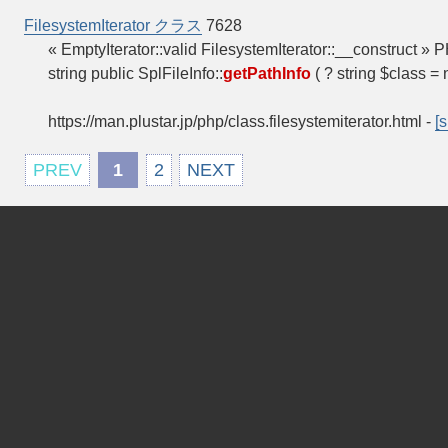
FilesystemIterator クラス
7628
« EmptyIterator::valid FilesystemIterator::__constru
string public SplFileInfo::
getPathInfo
( ? string $class = 
https://man.plustar.jp/php/class.filesystemiterator.html
-
[s
PREV
1
2
NEXT