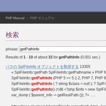
PHP Manual
PHP マニュアル
検索
phrase:
Results of
1
-
10
of about
15
for
getPathInfo
(0.001 sec.)
パスの SplFileInfo オブジェクトを取得する
13305
« SplFileInfo::getPath SplFileInfo::getPathname » PH
SplFileInfo::
getPathInfo
(PHP 5 >= 5.1.2, PHP 7, PHP 8)
SplFileInfo::
getPathInfo
( ? string $class = null ): ? 
SplFileInfo::
getPathInfo
() の例 <?php $info = new SplFileI
var_dump ( $parent_info -> getRealPath ()); ?>
...