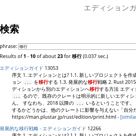
エディション
検索
phrase:
Results of
1
-
10
of about
23
for
移行
(0.037 sec.)
エディションガイド
13053
序文 1. エディションとは? 1.1. 新しいプロジェクトを
ョン
を
移行
する 1.3. 発展的な
移行
戦略 2. Rust 2015
...
ディションから別のエディションへ
移行
する方法 エディシ
るので、既存のクレートは明示的に新しいエディシ
...
ん。 すなわち、2018 以降の
いるということです。
...
するかどうかは、他のクレートに影響を与えない「自分
https://man.plustar.jp/rust/edition/print.html
-
[simila
発展的な移行戦略 - エディションガイド
12266
序文 1. エディションとは? 1.1. 新しいプロジェクトを