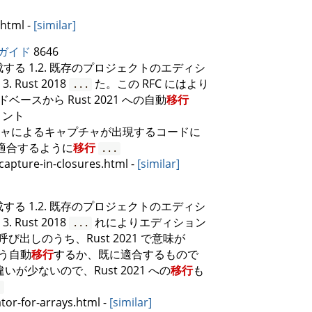
.html
-
[similar]
ガイド
8646
作成する 1.2. 既存のプロジェクトのエディシ
 3. Rust 2018
た。この RFC にはより
...
ードベースから Rust 2021 への自動
移行
リント
ャによるキャプチャが出現するコードに
 に適合するように
移行
...
-capture-in-closures.html
-
[similar]
作成する 1.2. 既存のプロジェクトのエディシ
 3. Rust 2018
れによりエディション
...
) への呼び出しのうち、Rust 2021 で意味が
よう自動
移行
するか、既に適合するもので
いが少ないので、Rust 2021 への
移行
も
.
ator-for-arrays.html
-
[similar]