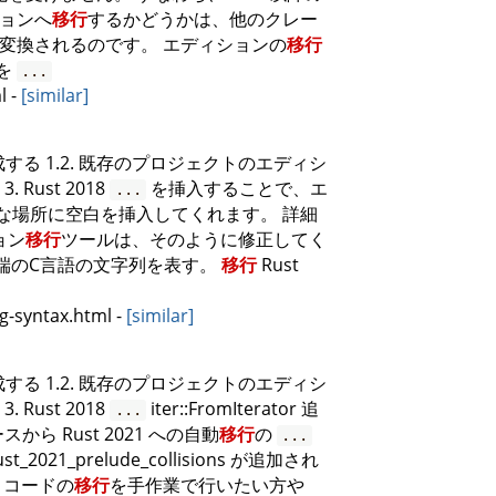
ションへ
移行
するかどうかは、他のクレー
変換されるのです。 エディションの
移行
を
...
l
-
[similar]
作成する 1.2. 既存のプロジェクトのエディシ
 3. Rust 2018
を挿入することで、エ
...
な場所に空白を挿入してくれます。 詳細
ョン
移行
ツールは、そのように修正してく
ヌル終端のC言語の文字列を表す。
移行
Rust
ng-syntax.html
-
[similar]
作成する 1.2. 既存のプロジェクトのエディシ
 3. Rust 2018
iter::FromIterator 追
...
ースから Rust 2021 への自動
移行
の
...
_2021_prelude_collisions が追加され
 コードの
移行
を手作業で行いたい方や