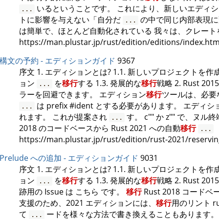
いるということです。 これにより、新しいエディ
...
トに影響を与えない「自分だ
の中で同じ内部表現に
...
は簡単で、ほとんど自動化されている 我々は、クレート
https://man.plustar.jp/rust/edition/editions/index.htm
構文の予約 - エディションガイド
9367
序文 1. エディションとは? 1.1. 新しいプロジェクトを
ョン
を
移行
する 1.3. 発展的な
移行
戦略 2. Rust 2015
...
ラーを回避できます。 エディション
移行
ツールは、必要
は prefix #ident とする必要があります。 エディシ
...
れます。 これが提案され
す。 c"" か z"" で、
...
2018 のコードベースから Rust 2021 への自動
移行
...
https://man.plustar.jp/rust/edition/rust-2021/reservi
Prelude への追加 - エディションガイド
9031
序文 1. エディションとは? 1.1. 新しいプロジェクトを
ョン
を
移行
する 1.3. 発展的な
移行
戦略 2. Rust 2015
...
跡用の Issue は こちら です。
移行
Rust 2018 コードベ
支援のため、2021 エディションには、
移行
用のリント rust
て
ードを様々な方法で書き換えることもあります。
...