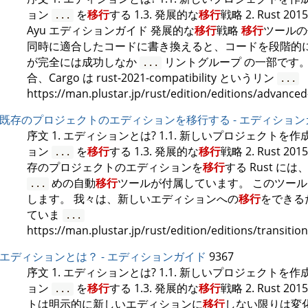
ョン
を
移行
する 1.3. 発展的な
移行
戦略 2. Rust 2015
...
Ayu エディションガイド 発展的な
移行
戦略
移行
ツールの仕組
同時に適合したコードに書き換えると、コードを段階的
が完全には成功しなか
リントグループ の一部です。 例
...
合、Cargo は rust-2021-compatibility というリン
...
https://man.plustar.jp/rust/edition/editions/advance
既存のプロジェクトのエディションを移行する - エディション
序文 1. エディションとは? 1.1. 新しいプロジェクトを
ョン
を
移行
する 1.3. 発展的な
移行
戦略 2. Rust 2015
...
存のプロジェクトのエディションを
移行
する Rust 
めの自動
移行
ツールが付属しています。 このツー
...
します。 我々は、新しいエディションへの
移行
をできる
ていま
...
https://man.plustar.jp/rust/edition/editions/transitioni
エディションとは？ - エディションガイド
9367
序文 1. エディションとは? 1.1. 新しいプロジェクトを
ョン
を
移行
する 1.3. 発展的な
移行
戦略 2. Rust 2015
...
トは明示的に新しいエディションに
移行
しない限りは変化