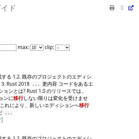
ガイド
max:
clip:
作成する 1.2. 既存のプロジェクトのエディシ
 3. Rust 2018
更内容 コードをあるエ
...
ョンとは? Rust 1.0 のリリースでは、
ョンに
移行
しない限りは変化を受けませ
 これにより、新しいエディションへ
移行
だ
...
r]
作成する 1.2. 既存のプロジェクトのエディシ