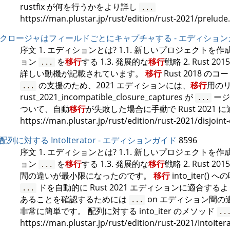
rustfix が何を行うかをより詳し
...
https://man.plustar.jp/rust/edition/rust-2021/prelude
クロージャはフィールドごとにキャプチャする - エディション
序文 1. エディションとは? 1.1. 新しいプロジェクトを
ョン
を
移行
する 1.3. 発展的な
移行
戦略 2. Rust 2015
...
詳しい動機が記載されています。
移行
Rust 2018 のコ
の支援のため、2021 エディションには、
移行
用の
...
rust_2021_incompatible_closure_captures が
ージ
...
ついて、自動
移行
が失敗した場合に手動で Rust 2021
https://man.plustar.jp/rust/edition/rust-2021/disjoint
配列に対する IntoIterator - エディションガイド
8596
序文 1. エディションとは? 1.1. 新しいプロジェクトを
ョン
を
移行
する 1.3. 発展的な
移行
戦略 2. Rust 2015
...
間の違いが最小限になったのです。
移行
into_iter(
ドを自動的に Rust 2021 エディションに適合する
...
あることを確認するためには
on エディション間の違
...
非常に簡単です。 配列に対する into_iter のメソッド
..
https://man.plustar.jp/rust/edition/rust-2021/IntoIter