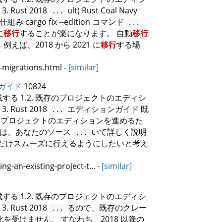
 3. Rust 2018
ult) Rust Coal Navy
...
み cargo fix --edition コマンド
...
に
移行
することが楽になります。 自動
移行
えば、2018 から 2021 に
移行
する場
d-migrations.html
-
[similar]
ガイド
10824
作成する 1.2. 既存のプロジェクトのエディシ
 3. Rust 2018
エディションガイド 既
...
には、プロジェクトのエディションを進めるた
ルは、あなたのソース
いて詳しく説明
...
だけスムーズに行えるようにしたいと考え
ng-an-existing-project-t...
-
[similar]
作成する 1.2. 既存のプロジェクトのエディシ
 3. Rust 2018
るので、既存のクレー
...
を受けません。 すなわち、2018 以降の