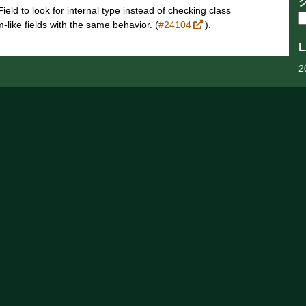
d to look for internal type instead of checking class
like fields with the same behavior. (
#24104
).
L
2