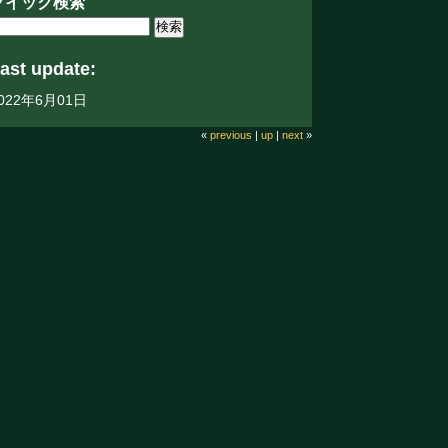
クイック検索
ast update:
022年6月01日
«
previous
|
up
|
next
»