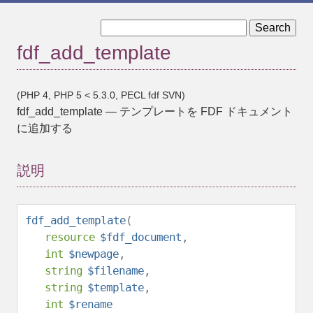
« fdf_add_doc_javascript
fdf_close »
fdf_add_template
(PHP 4, PHP 5 < 5.3.0, PECL fdf SVN)
fdf_add_template
—
テンプレートを FDF ドキュメント
に追加する
説明
fdf_add_template
(
resource
$fdf_document
,
int
$newpage
,
string
$filename
,
string
$template
,
int
$rename