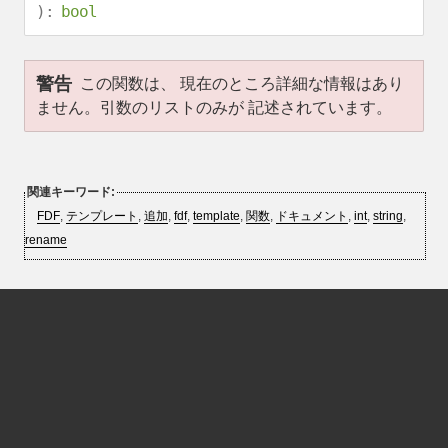
):
bool
警告
この関数は、 現在のところ詳細な情報はあり
ません。引数のリストのみが 記述されています。
関連キーワード:
FDF
,
テンプレート
,
追加
,
fdf
,
template
,
関数
,
ドキュメント
,
int
,
string
,
rename