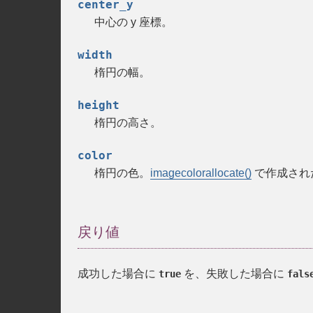
center_y
中心の y 座標。
width
楕円の幅。
height
楕円の高さ。
color
楕円の色。
imagecolorallocate()
で作成され
戻り値
成功した場合に
を、失敗した場合に
true
fals