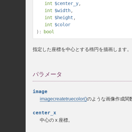
int
$center_y
,
int
$width
,
int
$height
,
int
$color
):
bool
指定した座標を中心とする楕円を描画します。
パラメータ
image
imagecreatetruecolor()
のような画像作成関
center_x
中心の x 座標。