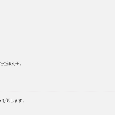
た色識別子。
を返します。
e