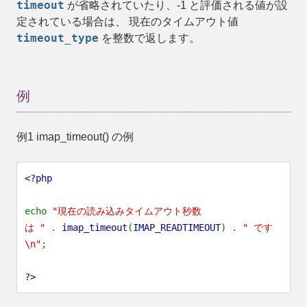
timeout
が省略されていたり、-1 と評価される値が設
定されている場合は、 現在のタイムアウト値
timeout_type
を整数で返します。
例
例1
imap_timeout()
の例
<?php
echo
"現在の読み込みタイムアウト秒数
は "
.
imap_timeout
(
IMAP_READTIMEOUT
) .
" です
\n"
;
?>