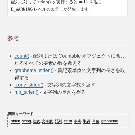
配列に対して
strlen()
を実行すると
null
を返し、
E_WARNING
レベルのエラーが発生します。
参考
count()
- 配列または Countable オブジェクトに含ま
れるすべての要素の数を数える
grapheme_strlen()
- 書記素単位で文字列の長さを取
得する
iconv_strlen()
- 文字列の文字数を返す
mb_strlen()
- 文字列の長さを得る
関連キーワード:
strlen
,
string
,
注意
,
文字数
,
配列
,
stristr
,
参考
,
取得
,
単位
,
grapheme