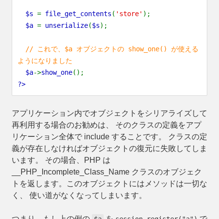
$s
=
file_get_contents
(
'store'
);
$a
=
unserialize
(
$s
);
// これで、$a オブジェクトの show_one() が使える
ようになりました
$a
->
show_one
();
?>
アプリケーション内でオブジェクトをシリアライズして
再利用する場合のお勧めは、 そのクラスの定義をアプ
リケーション全体で include することです。 クラスの定
義が存在しなければオブジェクトの復元に失敗してしま
います。 その場合、PHP は
__PHP_Incomplete_Class_Name
クラスのオブジェク
トを返します。このオブジェクトにはメソッドは一切な
く、 使い道がなくなってしまいます。
つまり、もし上の例の
を
で