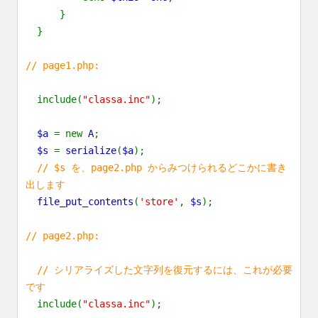
}
}
// page1.php:
include(
"classa.inc"
);
$a
= new
A
;
$s
=
serialize
(
$a
);
// $s を、page2.php からみつけられるどこかに書き
出します
file_put_contents
(
'store'
,
$s
);
// page2.php:
// シリアライズした文字列を復元するには、これが必要
です
include(
"classa.inc"
);