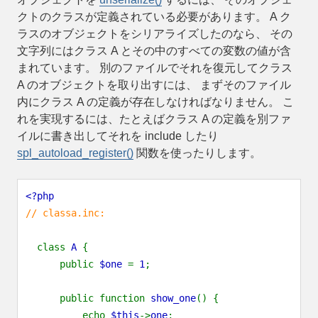
クトのクラスが定義されている必要があります。 A ク
ラスのオブジェクトをシリアライズしたのなら、 その
文字列にはクラス A とその中のすべての変数の値が含
まれています。 別のファイルでそれを復元してクラス
A のオブジェクトを取り出すには、 まずそのファイル
内にクラス A の定義が存在しなければなりません。 こ
れを実現するには、たとえばクラス A の定義を別ファ
イルに書き出してそれを include したり
spl_autoload_register()
関数を使ったりします。
<?php
// classa.inc:
class
A
{
public
$one
=
1
;
public function
show_one
() {
echo
$this
->
one
;