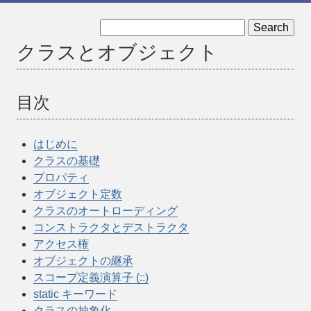
« 第一級callableを生成する記法
はじめに »
クラスとオブジェクト
目次
はじめに
クラスの基礎
プロパティ
オブジェクト定数
クラスのオートローディング
コンストラクタとデストラクタ
アクセス権
オブジェクトの継承
スコープ定義演算子 (::)
static キーワード
クラスの抽象化