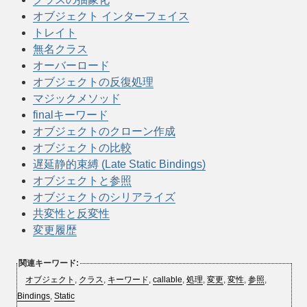
オブジェクト インターフェイス
トレイト
無名クラス
オーバーロード
オブジェクトの反復処理
マジックメソッド
finalキーワード
オブジェクトのクローン作成
オブジェクトの比較
遅延静的束縛 (Late Static Bindings)
オブジェクトと参照
オブジェクトのシリアライズ
共変性と反変性
変更履歴
関連キーワード:
オブジェクト
,
クラス
,
キーワード
,
callable
,
処理
,
変更
,
変性
,
参照
,
Bindings
,
Static