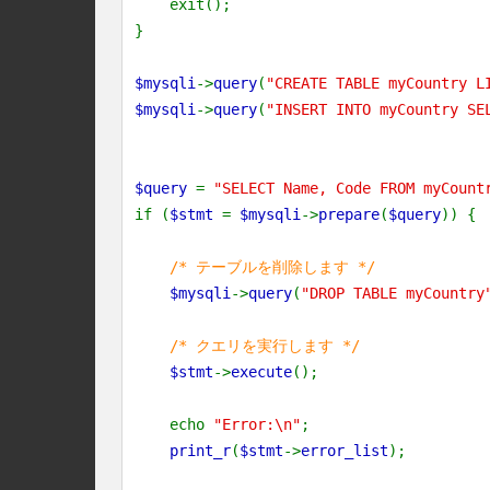
exit();
}
$mysqli
->
query
(
"CREATE TABLE myCountry L
$mysqli
->
query
(
"INSERT INTO myCountry SE
$query
=
"SELECT Name, Code FROM myCount
if (
$stmt
=
$mysqli
->
prepare
(
$query
)) {
/* テーブルを削除します */
$mysqli
->
query
(
"DROP TABLE myCountry
/* クエリを実行します */
$stmt
->
execute
();
echo
"Error:\n"
;
print_r
(
$stmt
->
error_list
);