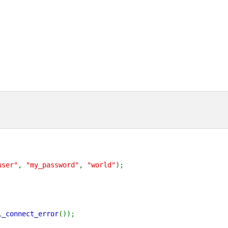
user"
,
"my_password"
,
"world"
);
i_connect_error
());