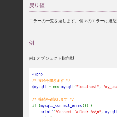
戻り値
エラーの一覧を返します。個々のエラーは連想配列形式で
例
例1 オブジェクト指向型
<?php
/* 接続を開きます */
$mysqli
= new
mysqli
(
"localhost"
,
"my_us
/* 接続を確認します */
if (
mysqli_connect_errno
()) {
printf
(
"Connect failed: %s\n"
,
mysql