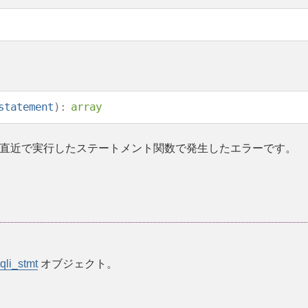
statement
):
array
直近で実行したステートメント関数で発生したエラーです。
qli_stmt
オブジェクト。