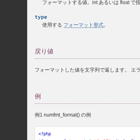
フォーマットする値。
int
あるいは
float
で指
type
使用する
フォーマット形式
。
戻り値
フォーマットした値を文字列で返します。 エ
例
例1
numfmt_format()
の例
<?php