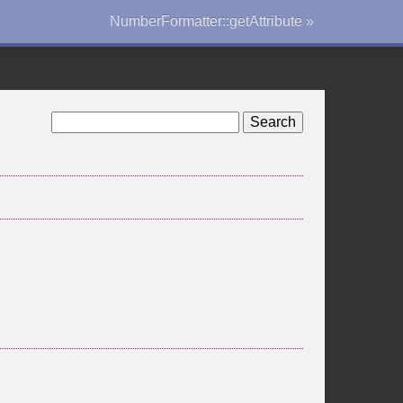
NumberFormatter::getAttribute »