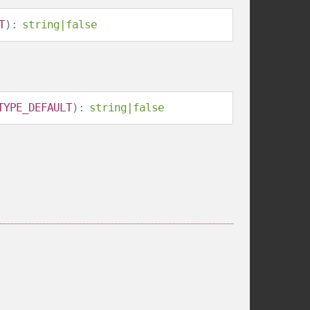
T
):
string
|
false
TYPE_DEFAULT
):
string
|
false