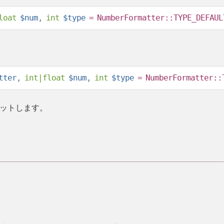
loat
$num
,
int
$type
= NumberFormatter::TYPE_DEFAUL
tter
,
int
|
float
$num
,
int
$type
= NumberFormatter::
ットします。