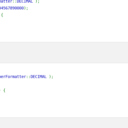
matter
::
DECIMAL
);
34567890000
);
 {
berFormatter
::
DECIMAL
);
) {