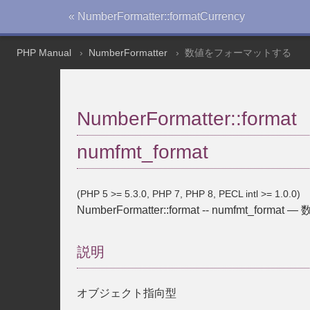
« NumberFormatter::formatCurrency
PHP Manual
NumberFormatter
数値をフォーマットする
NumberFormatter::format
numfmt_format
(PHP 5 >= 5.3.0, PHP 7, PHP 8, PECL intl >= 1.0.0)
NumberFormatter::format
--
numfmt_format
—
説明
オブジェクト指向型