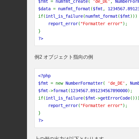
$fmt
=
numfmt_create
(
'de_DE'
,
NumberFor
$data
=
numfmt_format
(
$fmt
,
1234567.8912
if(
intl_is_failure
(
numfmt_format
(
$fmt
)))
report_error
(
"Formatter error"
);
}
?>
例2 オブジェクト指向の例
<?php
$fmt
= new
NumberFormatter
(
'de_DE'
,
Num
$fmt
->
format
(
1234567.891234567890000
);
if(
intl_is_failure
(
$fmt
->
getErrorCode
())
report_error
(
"Formatter error"
);
}
?>
上の例の出力は以下となります。