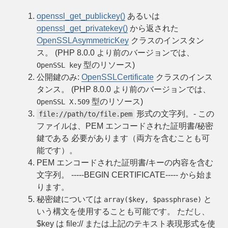
openssl_get_publickey()
あるいは
openssl_get_privatekey()
から返された
OpenSSLAsymmetricKey
クラスのインスタン
ス。 (PHP 8.0.0 より前のバージョンでは、
型のリソース)
OpenSSL key
公開鍵のみ:
OpenSSLCertificate
クラスのインス
タンス。 (PHP 8.0.0 より前のバージョンでは、
型のリソース)
OpenSSL X.509
形式の文字列。- この
file://path/to/file.pem
ファイルは、PEM エンコードされた証明書/秘密
鍵である 必要があります（両方を含むことも可
能です）。
PEM エンコードされた証明書/キーの内容を含む
文字列。 -----BEGIN CERTIFICATE----- から始ま
ります。
秘密鍵については
と
array($key, $passphrase)
いう構文を使用することも可能です。 ただし、
$key は file:// または上記のテキスト表現形式を使