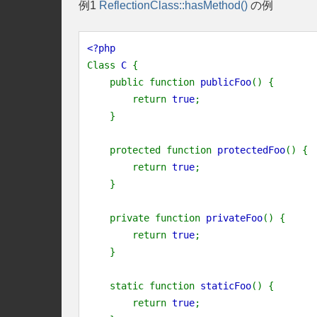
例1
ReflectionClass::hasMethod()
の例
<?php
Class
C
{
public function
publicFoo
() {
return
true
;
}
protected function
protectedFoo
() {
return
true
;
}
private function
privateFoo
() {
return
true
;
}
static function
staticFoo
() {
return
true
;