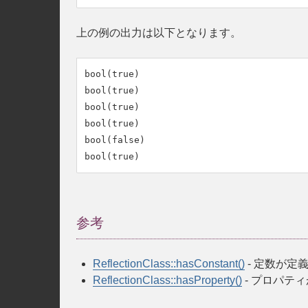
上の例の出力は以下となります。
bool(true)

bool(true)

bool(true)

bool(true)

bool(false)

参考
ReflectionClass::hasConstant()
- 定数が定
ReflectionClass::hasProperty()
- プロパテ