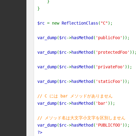
}
}
$rc
= new
ReflectionClass
(
"C"
);
var_dump
(
$rc
->
hasMethod
(
'publicFoo'
));
var_dump
(
$rc
->
hasMethod
(
'protectedFoo'
))
var_dump
(
$rc
->
hasMethod
(
'privateFoo'
));
var_dump
(
$rc
->
hasMethod
(
'staticFoo'
));
// C には bar メソッドがありません
var_dump
(
$rc
->
hasMethod
(
'bar'
));
// メソッド名は大文字小文字を区別しません
var_dump
(
$rc
->
hasMethod
(
'PUBLICfOO'
));
?>