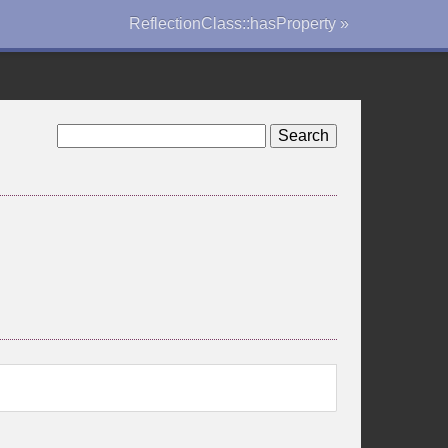
ReflectionClass::hasProperty »