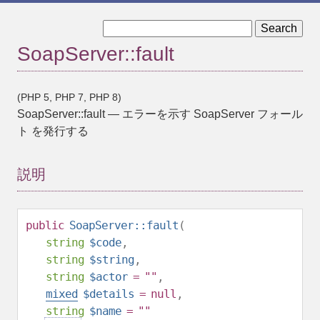
« SoapServer::__construct
SoapServer::getFunctions »
SoapServer::fault
(PHP 5, PHP 7, PHP 8)
SoapServer::fault
—
エラーを示す SoapServer フォール
ト を発行する
説明
public
SoapServer::fault
(
string
$code
,
string
$string
,
string
$actor
= ""
,
mixed
$details
=
null
,
string
$name
= ""