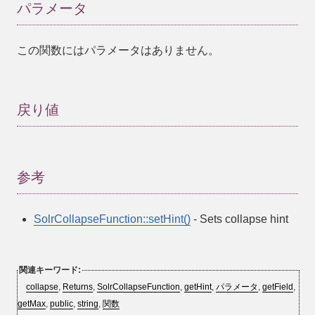
パラメータ
この関数にはパラメータはありません。
戻り値
参考
SolrCollapseFunction::setHint()
- Sets collapse hint
関連キーワード:
collapse
,
Returns
,
SolrCollapseFunction
,
getHint
,
パラメータ
,
getField
,
getMax
,
public
,
string
,
関数