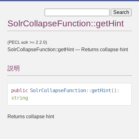
« SolrCollapseFunction::getField
SolrCollapseFunction::getHint
SolrCollapseFunction::getMax »
(PECL solr >= 2.2.0)
SolrCollapseFunction::getHint
—
Returns collapse hint
説明
public
SolrCollapseFunction::getHint
():
string
Returns collapse hint