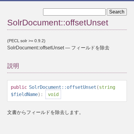
« SolrDocument::offsetSet
SolrDocument::reset »
SolrDocument::offsetUnset
(PECL solr >= 0.9.2)
SolrDocument::offsetUnset
—
フィールドを除去
説明
public
SolrDocument::offsetUnset
(
string
$fieldName
):
void
文書からフィールドを除去します。