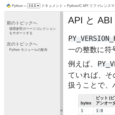
Python
»
ドキュメント
»
Python/C API リファレン
API と 
前のトピックへ
循環参照ガベージコレクション
をサポートする
PY_VERSION_
次のトピックへ
一の整数に符
Python モジュールの配布
例えば、
PY_V
ていれば、そ
扱うことで、
ビット (
bytes
アンオーダ
«
1
1-8