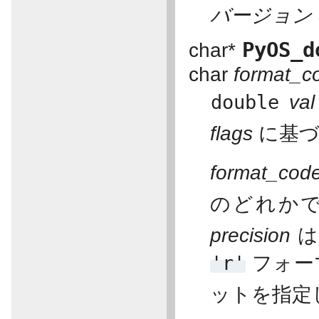
バージョン 3
PyOS_d
char*
char
format_c
double
val
flags
に基づ
format_cod
のどれか
precision
は
'r'
フォー
ットを指定