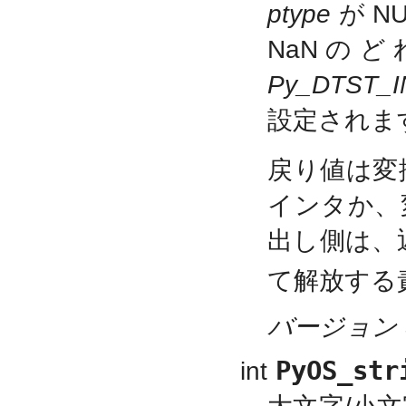
ptype
が N
NaNの
Py_DTST_I
設定されま
戻り値は変
インタか、
出し側は、
て解放する
バージョン 3
PyOS_str
int