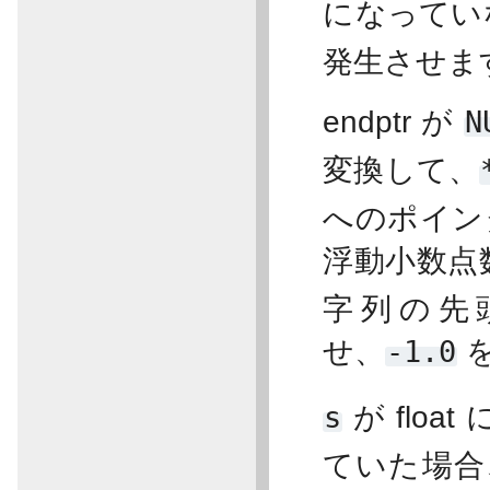
になってい
発生させま
endptr が
N
変換して、
へのポイン
浮動小数点
字列の先頭
せ、
-1.0
s
が flo
ていた場合