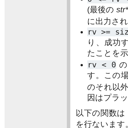
(最後の
str
に出力さ
rv
>=
si
り、成功
たことを
rv
<
0
の
す。この
のそれ以
因はプラ
以下の関数は 
を行ないます