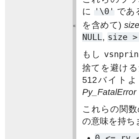
に
'\0'
である
を含めて)
siz
«
NULL
,
size
>
もし
vsnprin
捨てを避け
512バイトよ
Py_FatalError
これらの関数
の意味を持ち
0
<=
rv