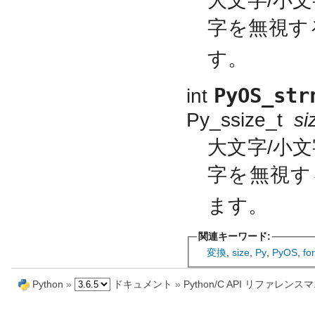
大文字/小
字を無視す
す。
PyOS_str
int
Py_ssize_t
si
大文字/小
字を無視
ます。
関連キーワード:
変換
,
size
,
Py
,
PyOS
,
fo
Python
»
ドキュメント
»
Python/C API リファレン