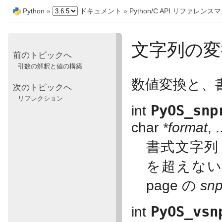
Python
»
ドキュメント
»
Python/C API リファレン
文字列の変
前のトピックへ
引数の解釈と値の構築
数値変換と、
次のトピックへ
リフレクション
PyOS_snp
int
char
*format
, .
書式文字
を超えな
page の
snp
PyOS_vsn
int