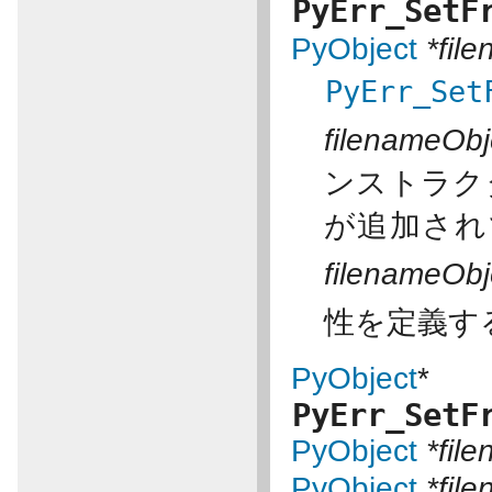
PyErr_SetF
PyObject
*fil
PyErr_Set
filenameObj
ンストラク
が追加さ
filenameObj
性を定義す
PyObject
*
PyErr_SetF
PyObject
*fil
PyObject
*fil