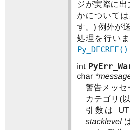
ジが実際に出
かについては
す。) 例外
処理を行いま
Py_DECREF()
PyErr_Wa
int
char
*messag
警告メッセ
カテゴリ(
引数は U
stacklevel