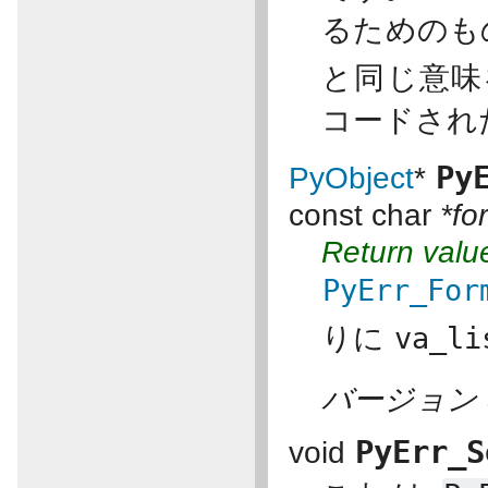
るためのも
と同じ意
コードされ
Py
PyObject
*
const char
*fo
Return valu
PyErr_For
りに
va_li
バージョン 3
PyErr_S
void