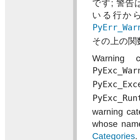
です; 警
いる行か
PyErr_War
その上の関数
Warning c
PyExc_War
PyExc_Exc
PyExc_Run
warning cat
whose name
Categories
.