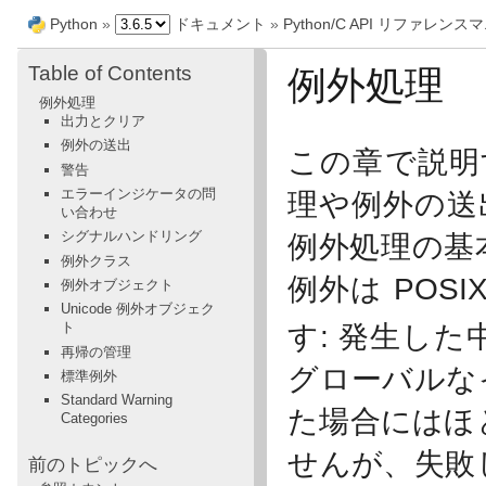
Python
»
ドキュメント
»
Python/C API リファレン
Table of Contents
例外処理
例外処理
出力とクリア
例外の送出
この章で説明す
警告
エラーインジケータの問
理や例外の送出
い合わせ
シグナルハンドリング
例外処理の基
例外クラス
例外は POSI
例外オブジェクト
Unicode 例外オブジェク
ト
す: 発生した
再帰の管理
グローバルな
標準例外
Standard Warning
た場合にはほと
Categories
せんが、失敗
前のトピックへ