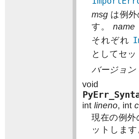
ImportErr
msg
は例外
す。
name
それぞれ
I
としてセッ
バージョン 3
void
PyErr_Synt
int
lineno
, int
c
現在の例外
ットします