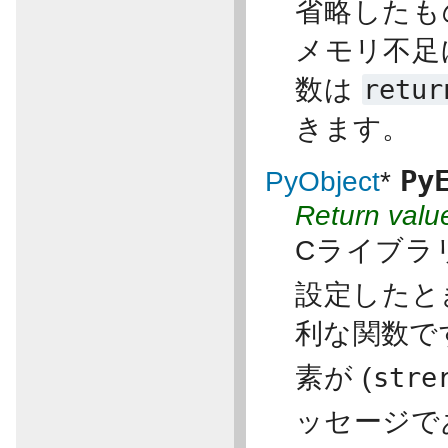
省略したも
メモリ不足
数は
retur
きます。
Py
PyObject
*
Return valu
Cライブラ
設定したと
利な関数で
素が (
stre
ッセージで