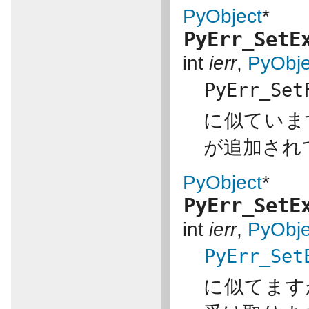
PyObject
*
PyErr_SetE
int
ierr
,
PyObje
PyErr_Set
に似ていま
が追加されて
PyObject
*
PyErr_SetE
int
ierr
,
PyObje
PyErr_Set
に似てます