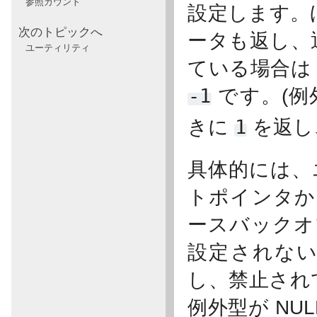
参照カウント
設定します。ほ
次のトピックへ
ータも返し、
ユーティリティ
ている場合
-1
です。(例
きに
1
を返し
具体的には、
トポインタか
ースバックオ
設定されない場
し、禁止され
例外型が NU