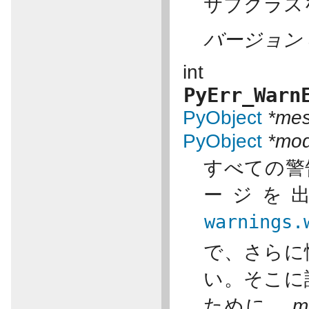
サブクラス
バージョン 3
int
PyErr_Warn
PyObject
*mes
PyObject
*mod
すべての警
ージを出
warnings.
で、さらに
い。そこに
ために、
m