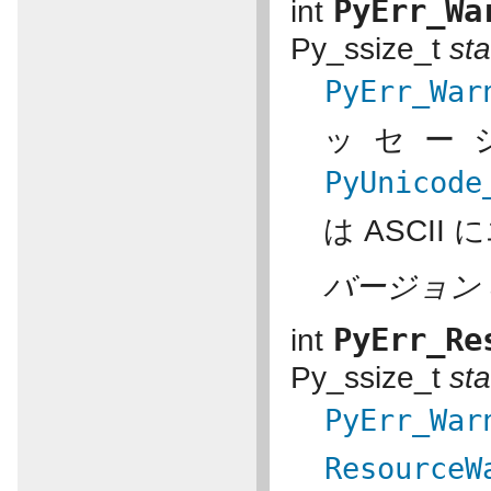
PyErr_Wa
int
Py_ssize_t
sta
PyErr_War
ッセー
PyUnicode
は ASCI
バージョン 3
PyErr_Re
int
Py_ssize_t
sta
PyErr_War
ResourceW