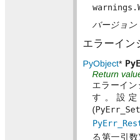
warnings.
バージョン 3
エラーイン
Py
PyObject
*
Return valu
エラーイン
す。設
(
PyErr_Se
PyErr_Res
る第一引数