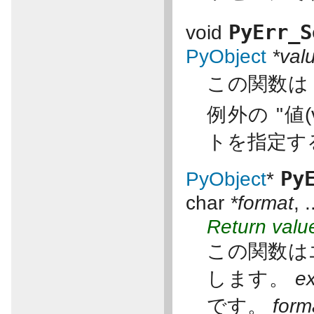
PyErr_S
void
PyObject
*val
この関数
例外の "値(
トを指定す
Py
PyObject
*
char
*format
, .
Return valu
この関数は
します。
e
です。
form