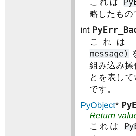
これは
Py
略したもの
PyErr_Ba
int
これ
message)
組み込み操
とを表して
です。
Py
PyObject
*
Return valu
これは
Py