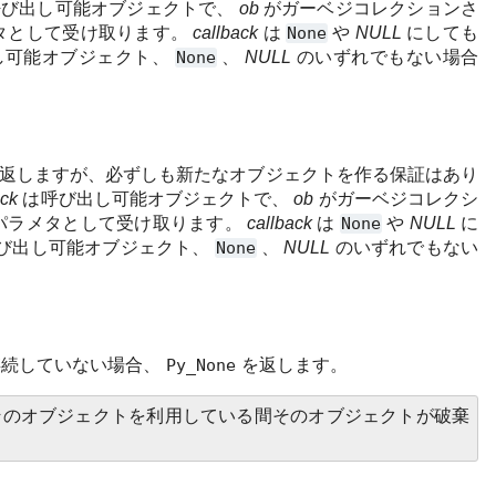
び出し可能オブジェクトで、
ob
がガーベジコレクションさ
タとして受け取ります。
callback
は
None
や
NULL
にしても
し可能オブジェクト、
None
、
NULL
のいずれでもない場合
返しますが、必ずしも新たなオブジェクトを作る保証はあり
ack
は呼び出し可能オブジェクトで、
ob
がガーベジコレクシ
パラメタとして受け取ります。
callback
は
None
や
NULL
に
び出し可能オブジェクト、
None
、
NULL
のいずれでもない
存続していない場合、
Py_None
を返します。
のオブジェクトを利用している間そのオブジェクトが破棄