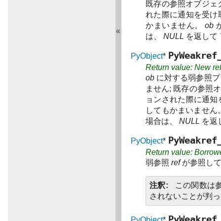
既存の参照オブジェ
れた際に通知を受け
かまいません。
ob
«
は、
NULL
を返して
PyWeakref
PyObject
*
Return value: New re
ob
に対する弱参照プ
ません; 既存の参
ョンされた際に通知
してもかまいません
場合は、
NULL
を返
PyWeakref
PyObject
*
Return value: Borrow
弱参照
ref
が参照して
注釈
この関数は
されないことが判
PyWeakref
PyObject
*