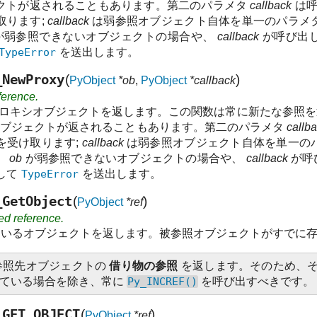
クトが返されることもあります。第二のパラメタ
callback
は呼
取ります;
callback
は弱参照オブジェクト自体を単一のパラメ
が弱参照できないオブジェクトの場合や、
callback
が呼び出
TypeError
を送出します。
_NewProxy
(
)
PyObject
*ob
,
PyObject
*callback
ference.
ロキシオブジェクトを返します。この関数は常に新たな参照を
照オブジェクトが返されることもあります。第二のパラメタ
callb
を受け取ります;
callback
は弱参照オブジェクト自体を単一の
。
ob
が弱参照できないオブジェクトの場合や、
callback
が呼
して
TypeError
を送出します。
_GetObject
(
)
PyObject
*ref
ed reference.
いるオブジェクトを返します。被参照オブジェクトがすでに
参照先オブジェクトの
借り物の参照
を返します。そのため、そ
っている場合を除き、常に
Py_INCREF()
を呼び出すべきです。
_GET_OBJECT
(
)
PyObject
*ref