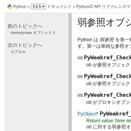
Python
»
ドキュメント
»
Python/C API リファレン
弱参照オブ
前のトピックへ
memoryview オブジェクト
Python は
弱参照
を第一級
次のトピックへ
す。第一は単純な参照オ
カプセル
PyWeakref_Chec
int
ob
が参照オブジェク
PyWeakref_Chec
int
ob
が参照オブジェク
PyWeakref_Chec
int
ob
がプロキシオブジ
PyWeakref
PyObject
*
Return value: New re
ob
に対する弱参照オ