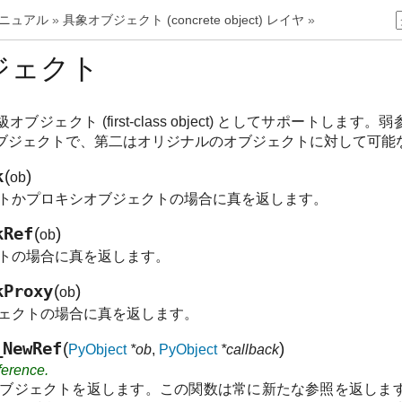
スマニュアル
»
具象オブジェクト (concrete object) レイヤ
»
ジェクト
オブジェクト (first-class object) としてサポー
ブジェクトで、第二はオリジナルのオブジェクトに対して可能
k
(
)
ob
トかプロキシオブジェクトの場合に真を返します。
kRef
(
)
ob
トの場合に真を返します。
kProxy
(
)
ob
ェクトの場合に真を返します。
_NewRef
(
)
PyObject
*ob
,
PyObject
*callback
ference.
ブジェクトを返します。この関数は常に新たな参照を返します