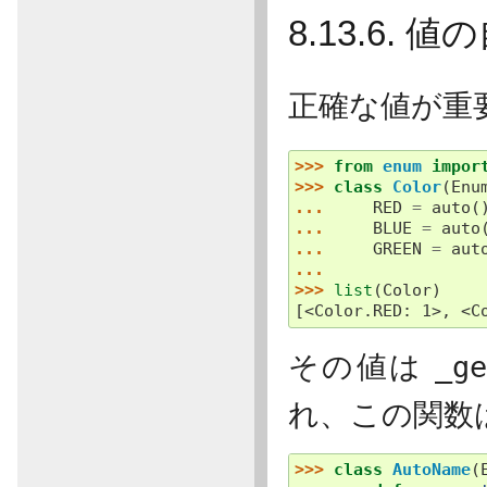
8.13.6.
正確な値が重
>>> 
from
enum
impor
>>> 
class
Color
(
Enu
... 
RED
=
auto
(
... 
BLUE
=
auto
... 
GREEN
=
aut
...
>>> 
list
(
Color
)
[<Color.RED: 1>, <C
その値は
_g
れ、この関数
>>> 
class
AutoName
(