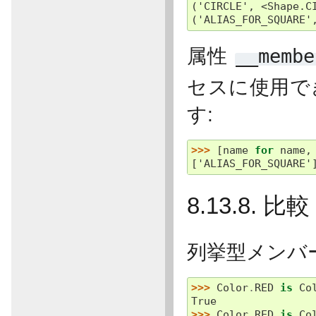
('CIRCLE', <Shape.C
('ALIAS_FOR_SQUARE'
属性
__membe
セスに使用で
す:
>>> 
[
name
for
name
,
['ALIAS_FOR_SQUARE'
8.13.8. 比較
列挙型メンバ
>>> 
Color
.
RED
is
Co
True
>>> 
Color
.
RED
is
Co