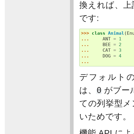
換えれば、上
です:
>>> 
class
Animal
(
En
... 
ANT
=
1
... 
BEE
=
2
... 
CAT
=
3
... 
DOG
=
4
...
デフォルト
は、
0
がブー
ての列挙型メ
いためです。
機能 API によ