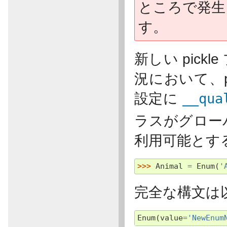
ところで発生さ
す。
新しい pick
況において、p
設定に
__qua
ラスがグローバ
利用可能とす
>>> 
Animal
=
Enum
(
'
完全な構文は
Enum
(
value
=
'NewEnum