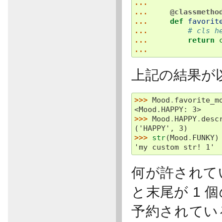
...
... 
@classmetho
... 
def
favorit
... 
# cls h
... 
return
...
上記の結果が
>>> 
Mood
.
favorite_m
<Mood.HAPPY: 3>
>>> 
Mood
.
HAPPY
.
desc
('HAPPY', 3)
>>> 
str
(
Mood
.
FUNKY
)
'my custom str! 1'
何が許されて
と末尾が 1
予約されてい