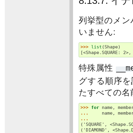
8.13.7.
列挙型のメン
いません:
>>> 
list
(
Shape
)
[<Shape.SQUARE: 2>,
特殊属性
__m
グする順序を
たすべての名
>>> 
for
name
,
membe
... 
name
,
membe
...
('SQUARE', <Shape.S
('DIAMOND', <Shape.