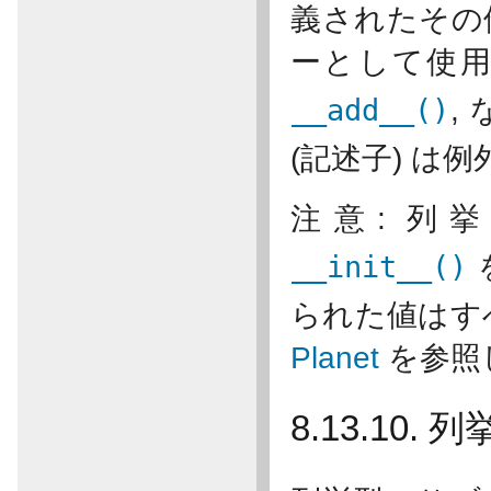
義されたその
ーとして使用
__add__()
,
(記述子) は
注意: 列
__init__()
られた値はす
Planet
を参照
8.13.1