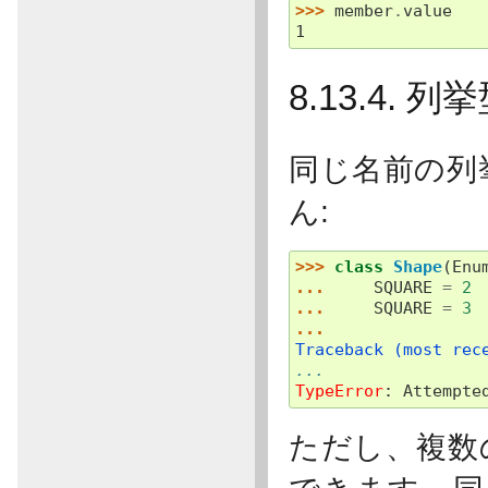
>>> 
member
.
value
1
8.13.4.
同じ名前の列
ん:
>>> 
class
Shape
(
Enu
... 
SQUARE
=
2
... 
SQUARE
=
3
...
Traceback (most rec
...
TypeError
: 
Attempte
ただし、複数