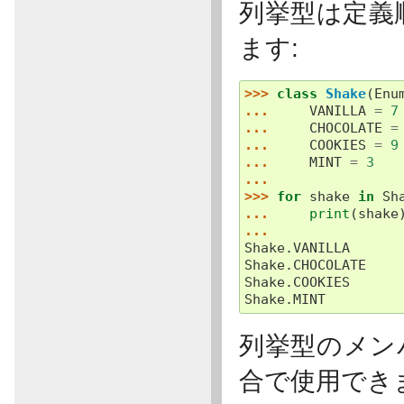
列挙型は定義
ます:
>>> 
class
Shake
(
Enu
... 
VANILLA
=
7
... 
CHOCOLATE
=
... 
COOKIES
=
9
... 
MINT
=
3
...
>>> 
for
shake
in
Sh
... 
print
(
shake
...
Shake.VANILLA
Shake.CHOCOLATE
Shake.COOKIES
Shake.MINT
列挙型のメン
合で使用でき