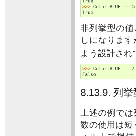
True
>>> 
Color
.
BLUE
==
C
True
非列挙型の値
しになります
よう設計されて
>>> 
Color
.
BLUE
==
2
False
8.13.9
上述の例では
数の使用は短