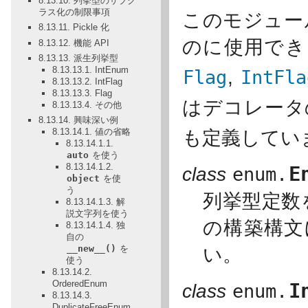
8.13.10. 列挙型のサブク
ラス化の制限事項
このモジュー
8.13.11. Pickle 化
のに使用でき
8.13.12. 機能 API
8.13.13. 派生列挙型
8.13.13.1. IntEnum
Flag
,
IntFla
8.13.13.2. IntFlag
8.13.13.3. Flag
はデコレー
8.13.13.4. その他
8.13.14. 興味深い例
8.13.14.1. 値の省略
も定義してい
8.13.14.1.1.
auto
を使う
8.13.14.1.2.
E
class
enum.
object
を使
う
列挙型定数
8.13.14.1.3. 解
説文字列を使う
の構築構
8.13.14.1.4. 独
自の
__new__()
を
い。
使う
8.13.14.2.
OrderedEnum
I
class
enum.
8.13.14.3.
DuplicateFreeEnum