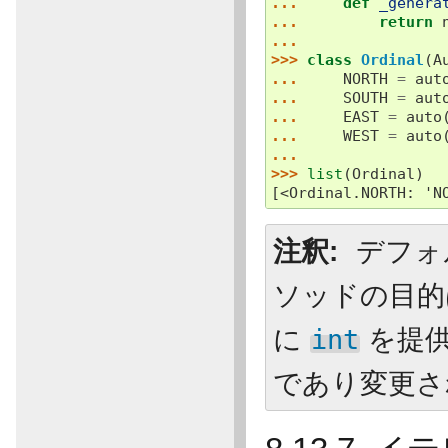
... 
def
_genera
... 
return
...
>>> 
class
Ordinal
(
A
... 
NORTH
=
aut
... 
SOUTH
=
aut
... 
EAST
=
auto
... 
WEST
=
auto
...
>>> 
list
(
Ordinal
)
[<Ordinal.NORTH: 'N
注釈
デフォ
ソッドの目的
に
int
を提供
であり変更さ