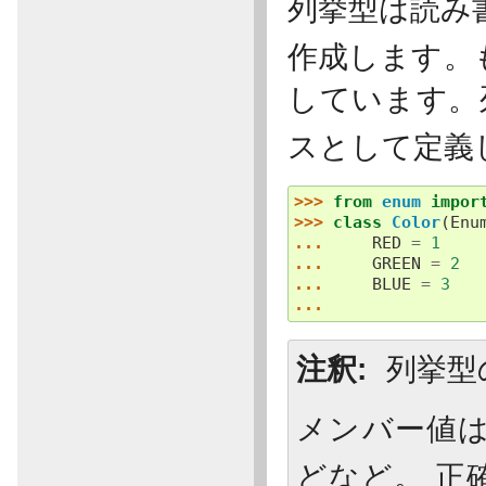
列挙型は読み
作成します。
しています。
スとして定義
>>> 
from
enum
impor
>>> 
class
Color
(
Enu
... 
RED
=
1
... 
GREEN
=
2
... 
BLUE
=
3
...
注釈
列挙型
メンバー値
どなど。 正