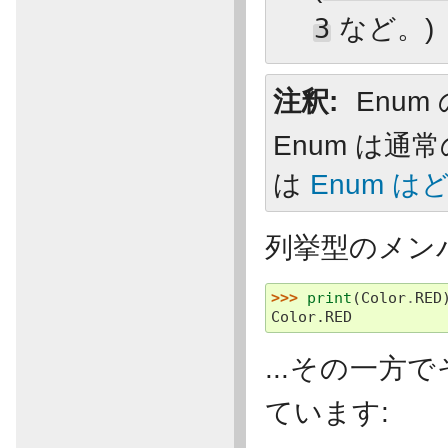
3
など。)
注釈
Enum
Enum は通
は
Enum 
列挙型のメン
>>> 
print
(
Color
.
RED
Color.RED
...その一方
ています: