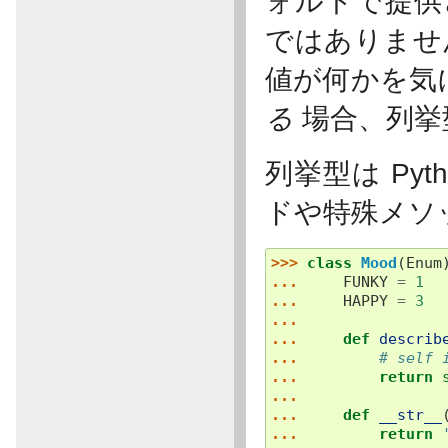
ォルトで提供
ではありませ
値が何かを気
る
場合、列挙
列挙型は Py
ドや特殊メソ
>>> 
class
Mood
(
Enum
... 
FUNKY
=
1
... 
HAPPY
=
3
...
... 
def
describ
... 
# self 
... 
return
...
... 
def
__str__
... 
return