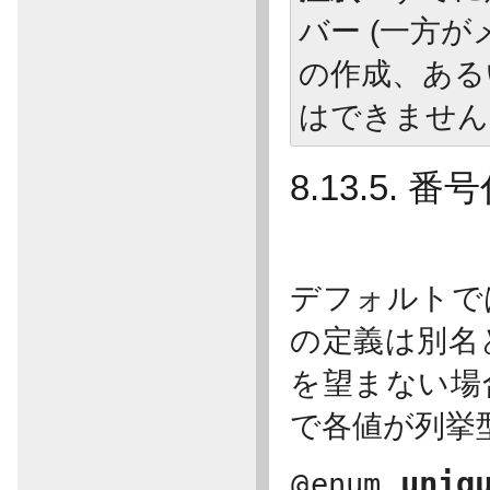
バー (一方
の作成、ある
はできません
8.13.5
デフォルトで
の定義は別名
を望まない場
で各値が列挙
uniq
@
enum.