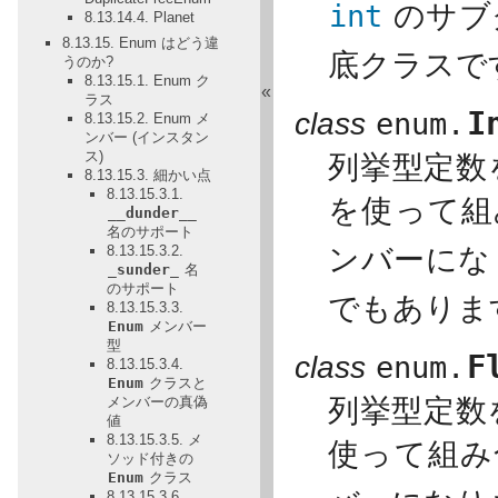
int
のサブ
8.13.14.4. Planet
8.13.15. Enum はどう違
底クラスで
うのか?
8.13.15.1. Enum ク
«
ラス
I
class
enum.
8.13.15.2. Enum メ
ンバー (インスタン
ス)
列挙型定数
8.13.15.3. 細かい点
8.13.15.3.1.
を使って組
__dunder__
名のサポート
8.13.15.3.2.
ンバーにな
_sunder_
名
のサポート
でもありま
8.13.15.3.3.
Enum
メンバー
型
F
class
enum.
8.13.15.3.4.
Enum
クラスと
メンバーの真偽
列挙型定数
値
8.13.15.3.5. メ
使って組み
ソッド付きの
Enum
クラス
8.13.15.3.6.