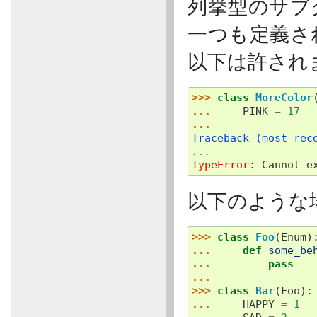
列挙型のサブ
一つも定義さ
以下は許され
>>> 
class
MoreColor
... 
PINK
=
17
...
Traceback (most rec
...
TypeError
: 
Cannot e
以下のような
>>> 
class
Foo
(
Enum
)
... 
def
some_be
... 
pass
...
>>> 
class
Bar
(
Foo
):
... 
HAPPY
=
1