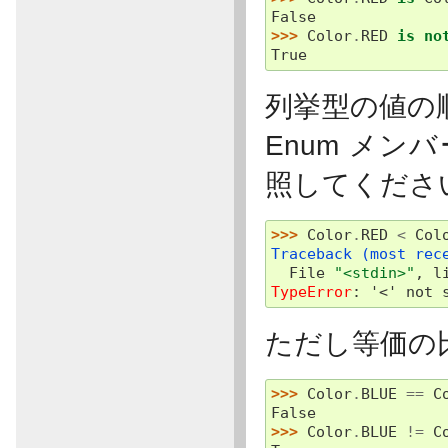
False
>>> 
Color
.
RED
is
no
True
列挙型の値の
Enum メン
照してください
>>> 
Color
.
RED
<
Col
Traceback (most rec
  File 
"<stdin>"
, l
TypeError
: 
'<' not 
ただし等価の
>>> 
Color
.
BLUE
==
C
False
>>> 
Color
.
BLUE
!=
C