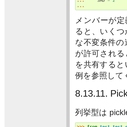
... 
SAD
=
2
...
メンバーが定
ると、いくつ
な不変条件の
が許可される
を共有すると
例を参照して
8.13.11. Pic
列挙型は pickl
>>> 
from
test.test_