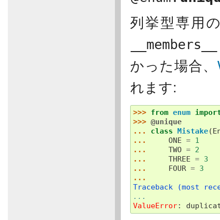
列挙型専用
__members__
かった場合、
れます:
>>> 
from
enum
impor
>>> 
@unique
... 
class
Mistake
(
E
... 
ONE
=
1
... 
TWO
=
2
... 
THREE
=
3
... 
FOUR
=
3
...
Traceback (most rec
...
ValueError
: 
duplica