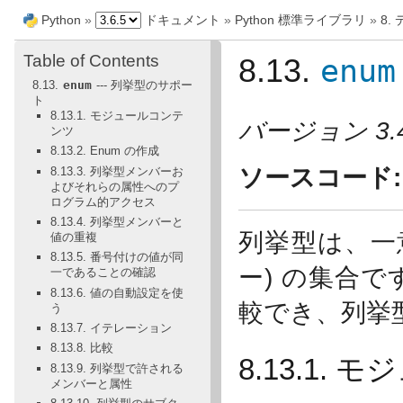
Python
»
ドキュメント
»
Python 標準ライブラリ
»
8.
Table of Contents
enum
8.13.
8.13.
enum
--- 列挙型のサポー
ト
8.13.1. モジュールコンテ
バージョン 3.
ンツ
8.13.2. Enum の作成
ソースコード:
8.13.3. 列挙型メンバーお
よびそれらの属性へのプ
ログラム的アクセス
8.13.4. 列挙型メンバーと
列挙型は、一
値の重複
8.13.5. 番号付けの値が同
ー) の集合
一であることの確認
8.13.6. 値の自動設定を使
較でき、列挙
う
8.13.7. イテレーション
8.13.8. 比較
8.13.1.
8.13.9. 列挙型で許される
メンバーと属性