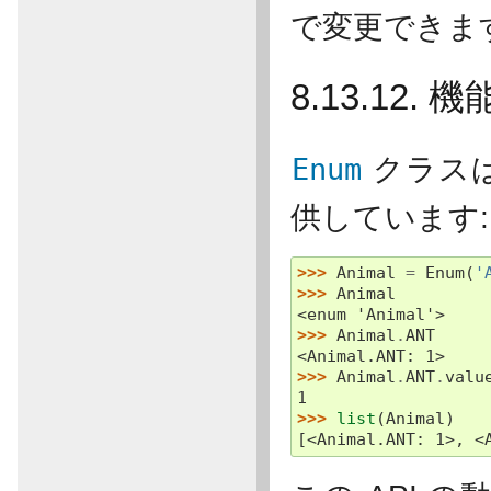
で変更できま
8.13.12. 機
Enum
クラスは
供しています:
>>> 
Animal
=
Enum
(
'
>>> 
Animal
<enum 'Animal'>
>>> 
Animal
.
ANT
<Animal.ANT: 1>
>>> 
Animal
.
ANT
.
valu
1
>>> 
list
(
Animal
)
[<Animal.ANT: 1>, <