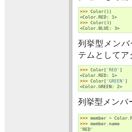
>>> 
Color
(
1
)
<Color.RED: 1>
>>> 
Color
(
3
)
<Color.BLUE: 3>
列挙型メン
テムとしてア
>>> 
Color
[
'RED'
]
<Color.RED: 1>
>>> 
Color
[
'GREEN'
]
<Color.GREEN: 2>
列挙型メンバ
>>> 
member
=
Color
.
>>> 
member
.
name
'RED'