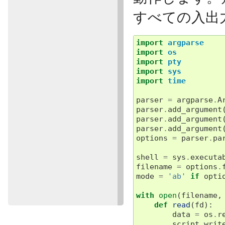
すべての入出力を 
import
argparse
import
os
import
pty
import
sys
import
time
parser
=
argparse
.
A
parser
.
add_argument
parser
.
add_argument
parser
.
add_argument
options
=
parser
.
pa
shell
=
sys
.
executa
filename
=
options
.
mode
=
'ab'
if
opti
with
open
(
filename
,
def
read
(
fd
):
data
=
os
.
r
script
.
writ