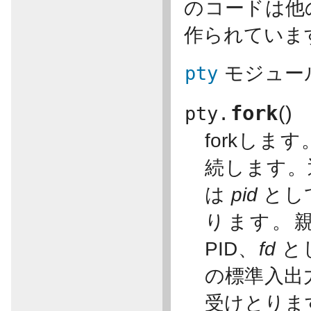
のコードは他
作られていま
pty
モジュー
fork
(
)
pty.
forkし
続します
は
pid
とし
ります。
PID、
fd
と
の標準入出
受けとりま