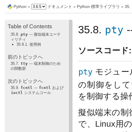
Python
»
ドキュメント
»
Python 標準ライブラリ
»
35
Table of Contents
pty
35.8.
35.8.
pty
--- 擬似端末ユーテ
ィリティ
35.8.1. 使用例
ソースコード:
前のトピックへ
35.7.
tty
--- 端末制御のため
の関数群
pty
モジュー
次のトピックへ
の制御をして
35.9.
fcntl
---
fcntl
および
ioctl
システムコール
を制御する操
擬似端末の制
で、Linux