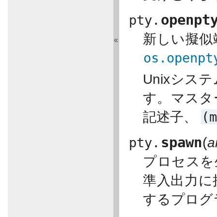
openpt
pty.
新しい擬似
«
os.openpt
Unixシ
す。マスタ
記述子、
(
spawn
(
pty.
a
プロセスを
準入出力に
するプログ