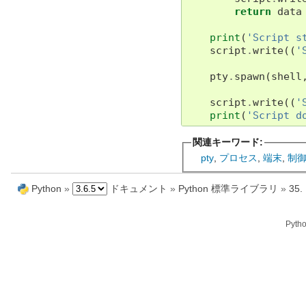
return
data
print
(
'Script s
script
.
write
((
'
pty
.
spawn
(
shell
script
.
write
((
'
print
(
'Script d
関連キーワード:
pty
,
プロセス
,
端末
,
制
Python
»
ドキュメント
»
Python 標準ライブラリ
»
35
Pyth