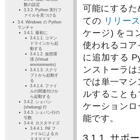
数の設定
可能にするため
3.3.2. Python 実行フ
ァイルを見つける
ての
リリー
3.4. Windows の Python
ランチャ
ケージ) を
3.4.1. 最初に
3.4.1.1. コマン
使われるコア
ドラインから起
動する
3.4.1.2. 仮想環
に追加する P
境 (Virtual
environments)
ンストーラは
3.4.1.3. スクリ
プトから起動す
では単一マシ
る
3.4.1.4. ファイ
ルの関連付けか
ルすることも
ら起動する
3.4.2. シェバン
ケーションロー
(shebang) 行
3.4.3. シェバン行の
能です。
引数
3.4.4. カスタマイズ
3.4.4.1. INI フ
ァイルによるカ
3.1.1. 
スタマイズ