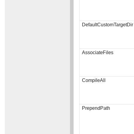
DefaultCustomTargetDir
AssociateFiles
CompileAll
PrependPath