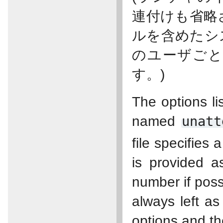
連付けも省略
ルを含めたシ
のユーザごと
す。)
The options li
named
unatt
file specifies
is provided as
number if poss
always left as
options and t