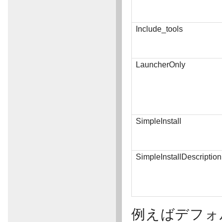
Include_tools
LauncherOnly
SimpleInstall
SimpleInstallDescription
例えばデフォル