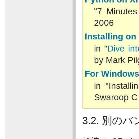
"7 Minutes
2006
Installing o
in "
Dive in
by Mark Pi
For Windows
in "Install
Swaroop C
3.2. 別の