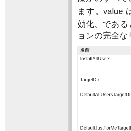
ます。value
効化、である
ョンの完全な
名前
InstallAllUsers
TargetDir
DefaultAllUsersTargetDi
DefaultJustForMeTarget