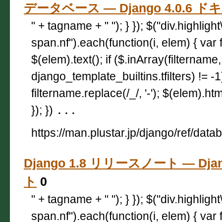
データベース — Django 4.0.6 
" + tagname + " "); } }); $("div.highligh
span.nf").each(function(i, elem) { var 
$(elem).text(); if ($.inArray(filtername,
django_template_builtins.tfilters) != -
filtername.replace(/_/, '-'); $(elem).html
}); })
...
https://man.plustar.jp/django/ref/data
Django 1.8 リリースノート — Dja
ト
0
" + tagname + " "); } }); $("div.highligh
span.nf").each(function(i, elem) { var 