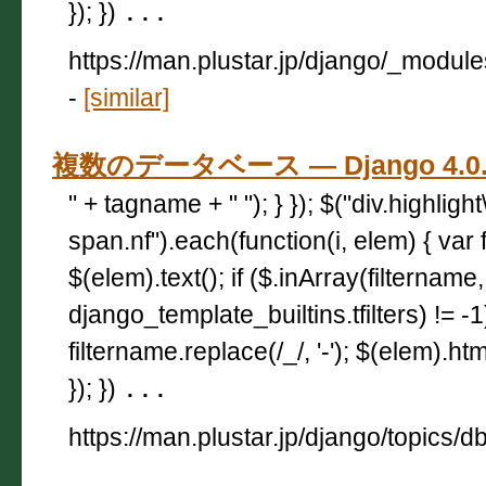
}); })
...
https://man.plustar.jp/django/_modu
-
[similar]
複数のデータベース — Django 4.
" + tagname + " "); } }); $("div.highligh
span.nf").each(function(i, elem) { var 
$(elem).text(); if ($.inArray(filtername,
django_template_builtins.tfilters) != -
filtername.replace(/_/, '-'); $(elem).html
}); })
...
https://man.plustar.jp/django/topics/d