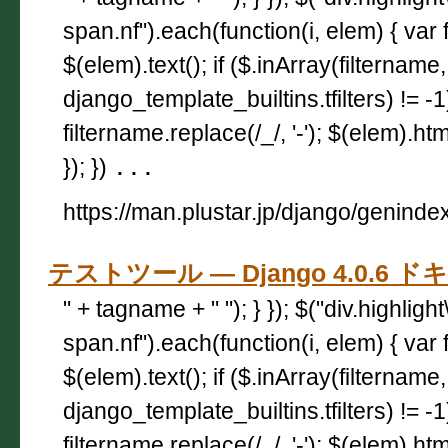
span.nf").each(function(i, elem) { var 
$(elem).text(); if ($.inArray(filtername,
django_template_builtins.tfilters) != -
filtername.replace(/_/, '-'); $(elem).html
}); })
...
https://man.plustar.jp/django/geninde
テストツール — Django 4.0.6 
" + tagname + " "); } }); $("div.highligh
span.nf").each(function(i, elem) { var 
$(elem).text(); if ($.inArray(filtername,
django_template_builtins.tfilters) != -
filtername.replace(/_/, '-'); $(elem).html