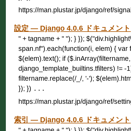
https://man.plustar.jp/django/ref/signa
設定 — Django 4.0.6 ドキュメント
" + tagname + " "); } }); $("div.highligh
span.nf").each(function(i, elem) { var 
$(elem).text(); if ($.inArray(filtername,
django_template_builtins.tfilters) != -
filtername.replace(/_/, '-'); $(elem).html
}); })
...
https://man.plustar.jp/django/ref/setti
索引 — Django 4.0.6 ドキュメント
" + tagname + " "); } }); $("div.highligh