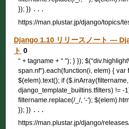
}); })
...
https://man.plustar.jp/django/topics/te
Django 1.10 リリースノート — Dj
ト
0
" + tagname + " "); } }); $("div.highligh
span.nf").each(function(i, elem) { var 
$(elem).text(); if ($.inArray(filtername,
django_template_builtins.tfilters) != -
filtername.replace(/_/, '-'); $(elem).html
}); })
...
https://man.plustar.jp/django/releases