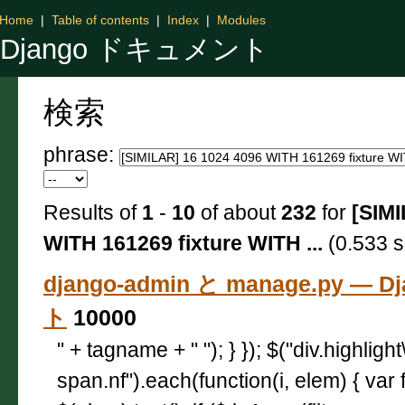
Home
|
Table of contents
|
Index
|
Modules
Django ドキュメント
検索
phrase:
Results of
1
-
10
of about
232
for
[SIMI
WITH 161269 fixture WITH ...
(0.533 s
django-admin と manage.py — 
ト
10000
" + tagname + " "); } }); $("div.highligh
span.nf").each(function(i, elem) { var 