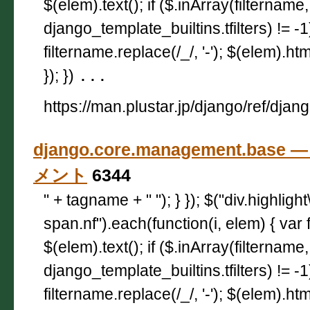
$(elem).text(); if ($.inArray(filtername,
django_template_builtins.tfilters) != -
filtername.replace(/_/, '-'); $(elem).html
}); })
...
https://man.plustar.jp/django/ref/dja
django.core.management.base 
メント
6344
" + tagname + " "); } }); $("div.highligh
span.nf").each(function(i, elem) { var 
$(elem).text(); if ($.inArray(filtername,
django_template_builtins.tfilters) != -
filtername.replace(/_/, '-'); $(elem).html