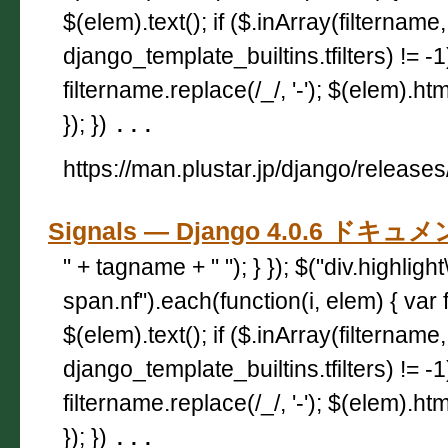
$(elem).text(); if ($.inArray(filtername,
django_template_builtins.tfilters) != -
filtername.replace(/_/, '-'); $(elem).html
}); })
...
https://man.plustar.jp/django/releases
Signals — Django 4.0.6 ドキュ
" + tagname + " "); } }); $("div.highligh
span.nf").each(function(i, elem) { var 
$(elem).text(); if ($.inArray(filtername,
django_template_builtins.tfilters) != -
filtername.replace(/_/, '-'); $(elem).html
}); })
...