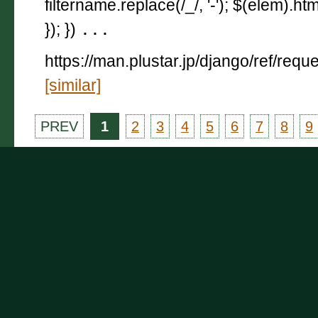
filtername.replace(/_/, '-'); $(elem).html
}); })
...
https://man.plustar.jp/django/ref/req
[similar]
PREV
1
2
3
4
5
6
7
8
9