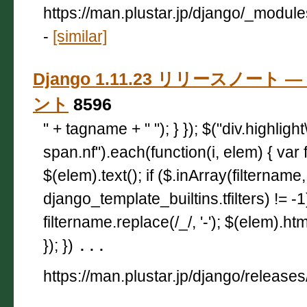
https://man.plustar.jp/django/_module
-
[similar]
Django 1.11.23 リリースノート — 
ント
8596
" + tagname + " "); } }); $("div.highligh
span.nf").each(function(i, elem) { var 
$(elem).text(); if ($.inArray(filtername,
django_template_builtins.tfilters) != -
filtername.replace(/_/, '-'); $(elem).html
}); })
...
https://man.plustar.jp/django/releases