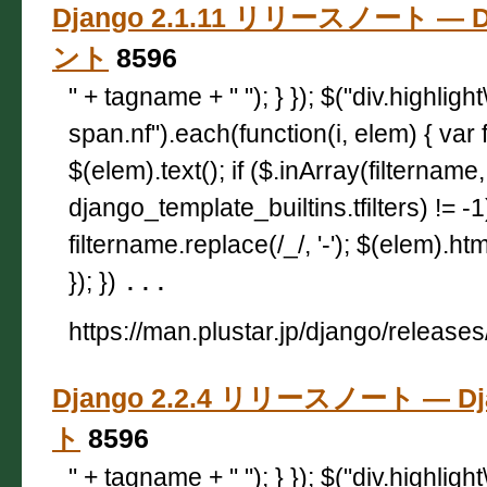
Django 2.1.11 リリースノート — D
ント
8596
" + tagname + " "); } }); $("div.highligh
span.nf").each(function(i, elem) { var 
$(elem).text(); if ($.inArray(filtername,
django_template_builtins.tfilters) != -
filtername.replace(/_/, '-'); $(elem).html
}); })
...
https://man.plustar.jp/django/releases
Django 2.2.4 リリースノート — D
ト
8596
" + tagname + " "); } }); $("div.highligh