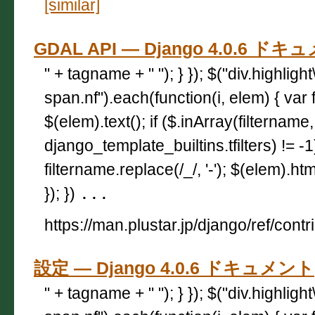
[similar]
GDAL API — Django 4.0.6 ド
" + tagname + " "); } }); $("div.highligh
span.nf").each(function(i, elem) { var 
$(elem).text(); if ($.inArray(filtername,
django_template_builtins.tfilters) != -
filtername.replace(/_/, '-'); $(elem).html
}); })
...
https://man.plustar.jp/django/ref/contr
設定 — Django 4.0.6 ドキュメント
" + tagname + " "); } }); $("div.highligh