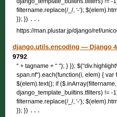
django_template_builtins.tfilters) != -
filtername.replace(/_/, '-'); $(elem).html
}); })
...
https://man.plustar.jp/django/ref/unic
django.utils.encoding — Djan
9792
" + tagname + " "); } }); $("div.highligh
span.nf").each(function(i, elem) { var 
$(elem).text(); if ($.inArray(filtername,
django_template_builtins.tfilters) != -
filtername.replace(/_/, '-'); $(elem).html
}); })
...