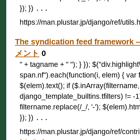
}); })
...
https://man.plustar.jp/django/ref/utils.
The syndication feed framework
メント
0
" + tagname + " "); } }); $("div.highligh
span.nf").each(function(i, elem) { var 
$(elem).text(); if ($.inArray(filtername,
django_template_builtins.tfilters) != -
filtername.replace(/_/, '-'); $(elem).html
}); })
...
https://man.plustar.jp/django/ref/contr