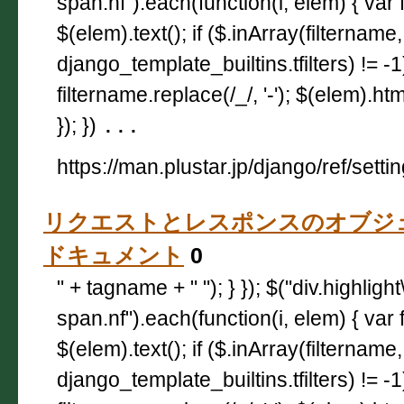
span.nf").each(function(i, elem) { var 
$(elem).text(); if ($.inArray(filtername,
django_template_builtins.tfilters) != -
filtername.replace(/_/, '-'); $(elem).html
}); })
...
https://man.plustar.jp/django/ref/setti
リクエストとレスポンスのオブジェクト —
ドキュメント
0
" + tagname + " "); } }); $("div.highligh
span.nf").each(function(i, elem) { var 
$(elem).text(); if ($.inArray(filtername,
django_template_builtins.tfilters) != -