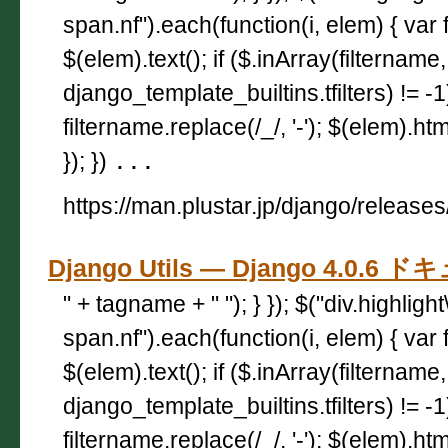
span.nf").each(function(i, elem) { var 
$(elem).text(); if ($.inArray(filtername,
django_template_builtins.tfilters) != -
filtername.replace(/_/, '-'); $(elem).html
}); })
...
https://man.plustar.jp/django/releases
Django Utils — Django 4.0.6
" + tagname + " "); } }); $("div.highligh
span.nf").each(function(i, elem) { var 
$(elem).text(); if ($.inArray(filtername,
django_template_builtins.tfilters) != -
filtername.replace(/_/, '-'); $(elem).html