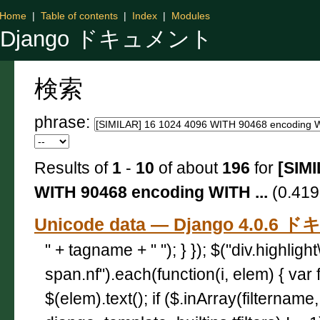
Home
|
Table of contents
|
Index
|
Modules
Django ドキュメント
検索
phrase:
Results of
1
-
10
of about
196
for
[SIMI
WITH 90468 encoding WITH ...
(0.419
Unicode data — Django 4.0.
" + tagname + " "); } }); $("div.highligh
span.nf").each(function(i, elem) { var 
$(elem).text(); if ($.inArray(filtername,