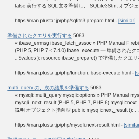
false 実行する SQL 文を準備し、 SQLite3Stmt オブジ
https://man.plustar.jp/php/sqlite3.prepare.html
-
[similar]
準備されたクエリを実行する
5083
« ibase_errmsg ibase_fetch_assoc » PHP Manual
(PHP 5, PHP 7 < 7.4.0) ibase_execute — 準備されたク
...$values ): resource ibase_prepare() で準備
https://man.plustar.jp/php/function.ibase-execute.html
-
[s
multi_query の、次の結果を準備する
5083
« mysqli::multi_query mysqli::options » PHP Manua
mysqli_next_result (PHP 5, PHP 7, PHP 8) mysqli::
説明 オブジェクト指向型 public mysqli::next_result ():
.
https://man.plustar.jp/php/mysqli.next-result.html
-
[similar