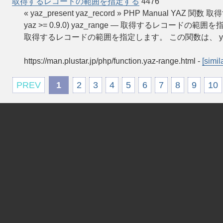
取得するレコードの範囲を指定する
4476
« yaz_present yaz_record » PHP Manual YAZ 
yaz >= 0.9.0) yaz_range — 取得するレコードの範囲を指定する 説明 y
取得するレコードの範囲を指定します。 この関数は、 y
https://man.plustar.jp/php/function.yaz-range.html
-
[simil
PREV
1
2
3
4
5
6
7
8
9
10