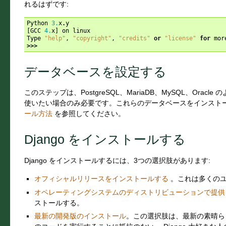
れるはずです:
Python
3.
x
.
y
[
GCC
4.
x
]
on
linux
Type
"help"
,
"copyright"
,
"credits"
or
"license"
for
mor
>>>
データベースを設定する
このステップは、PostgreSQL、MariaDB、MySQL、Oracl
使いたい場合のみ必要です。これらのデータベースをインスト
ール方法
を参照してください。
Django をインストールする
Django をインストールするには、3つの選択肢があります:
オフィシャルリリースをインストールする
。これは多くのユ
オペレーティングシステムのディストリビューションで提供
ストールする。
最新の開発版のインストール
。この選択肢は、最新の素晴ら