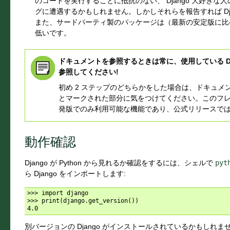
のコードを実行することに抵抗のない、 Django 大好き
グに遭遇するかもしれません。しかしそれらを報告すれば Dj
また、サードパーティ製のパッケージは（最新の安定版に比
低いです。
ドキュメントを参照するときは常に、使用している Dj
参照してください!
初め 2 ステップのどちらかをした場合は、ドキュメ
とマークされた部分に気をつけてください。このフレーズ
発版でのみ利用可能な機能であり、公式リリースで
動作確認
Django が Python から見れるか確認をするには、シェルで
pyt
ら Django をインポートします:
>>> import django

>>> print(django.get_version())

別バージョンの Django がインストールされているかもしれま