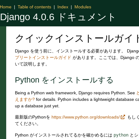
Home
|
Table of contents
|
Index
|
Modules
Django 4.0.6 ドキュメント
クイックインストールガイ
Django を使う前に、インストールする必要があります。 Dja
プリートインストールガイド
があります。ここでは、Django
いて説明します。
Python をインストールする
Being a Python web framework, Django requires Python. See
えますか?
for details. Python includes a lightweight database c
up a database just yet.
最新版のPythonを
https://www.python.org/downloads/
もしく
てください。
Python がインストールされてるかを確かめるには
python
とシ