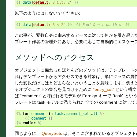
{{
data
|
default
:"3 &lt; 2"
}}
以下のようにはしないでください:
{{
data
|
default
:"3 < 2"
}}
{# Bad! Don't do this. #}
この事が、変数自身に由来するデータに対して何かを引き起こす
プレート作者の管理外にあり、必要に応じて自動的にエスケー
メソッドへのアクセス
オブジェクトに備わったほとんどのメソッドは、テンプレート
れはテンプレートからアクセスできる対象は、単にクラスの属性 
した変数だけにはとどまらないということを意味します。例えば Djang
るオブジェクトの集合を見つけるために
"entry_set”
という構文
ば “comment” と呼ばれるモデルが Foreign キーで ”ta
プレートは task モデルに添えられた全ての comment に対
{%
for
comment
in
task.comment_set.all
%}
{{
comment
}}
{%
endfor
%}
同じように、
QuerySets
は、そこに含まれているオブジェクト