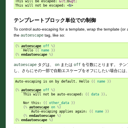
This will be escaped: 
&lt;
b
&gt;
This will not be escaped: 
<
b
>
テンプレートブロック単位での制御
To control auto-escaping for a template, wrap the template (or a
the
autoescape
tag, like so:
{%
autoescape
off
%}
    Hello 
{{
name
}}
{%
endautoescape
%}
autoescape
タグは、
on
または
off
を引数にとります。 テン
し、さらにその一部で自動エスケープをオフにしたい場合には、
Auto-escaping is on by default. Hello 
{{
name
}}
{%
autoescape
off
%}
    This will not be auto-escaped: 
{{
data
}}
.

    Nor this: 
{{
other_data
}}
{%
autoescape
on
%}
        Auto-escaping applies again: 
{{
name
}}
{%
endautoescape
%}
{%
endautoescape
%}