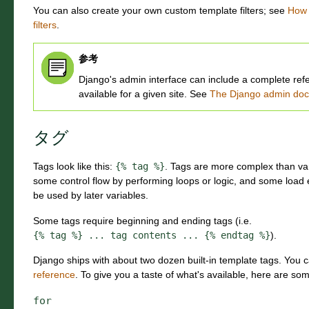
You can also create your own custom template filters; see
How 
filters
.
参考
Django's admin interface can include a complete refer
available for a given site. See
The Django admin doc
タグ
Tags look like this:
{%
tag
%}
. Tags are more complex than var
some control flow by performing loops or logic, and some load e
be used by later variables.
Some tags require beginning and ending tags (i.e.
{%
tag
%}
...
tag
contents
...
{%
endtag
%}
).
Django ships with about two dozen built-in template tags. You 
reference
. To give you a taste of what's available, here are 
for