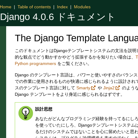
Home
|
Table of contents
|
Index
|
Modules
Django 4.0.6 ドキュメント
The Django Template Langu
このドキュメントはDjangoテンプレートシステムの文法を説
的な観点でどう動かすかやどう拡張するかを知りたい場合は、
T
Python programmers
をご覧ください。
Django のテンプレート言語は、パワーと使いやすさのバラン
での作業に使用されるものが快適に感じられるように設計され
スのテンプレート言語に対して
Smarty
や
Jinja2
のよう
Django テンプレートをより身近に感じられるはずです。
設計思想
あなたがどんなプログラミング経験を持ってるにしろ
を使っていたにしろ、Djangoテンプレートシステムは
るだけのシステムではないことを心に留めたいと思わ
システムは、プログラム論理構造を表すのでなく、