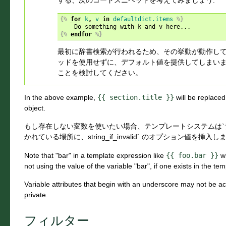
{%
for
k
,
v
in
defaultdict.items
%}
{%
endfor
%}
最初に辞書検索が行われるため、その挙動が動作し
ッドを使用せずに、デフォルト値を提供してしまい
ことを検討してください。
In the above example,
{{
section.title
}}
will be replaced
object.
もし存在しない変数を使いたい場合、テンプレートシステムは`デフォルトで``'
かれている場所に、string_if_invalid` のオプション値を挿入し
Note that "bar" in a template expression like
{{
foo.bar
}}
wi
not using the value of the variable "bar", if one exists in the te
Variable attributes that begin with an underscore may not be a
private.
フィルター