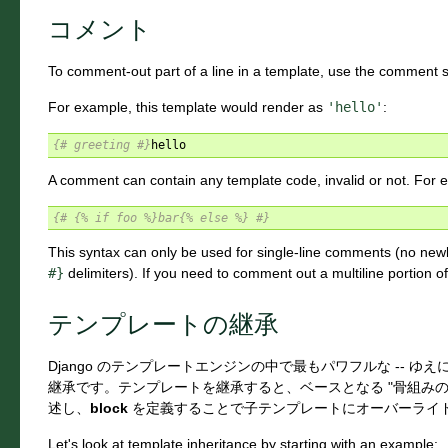
コメント
To comment-out part of a line in a template, use the comment 
For example, this template would render as
'hello'
:
{# greeting #}
A comment can contain any template code, invalid or not. For 
{# {% if foo %}bar{% else %} #}
This syntax can only be used for single-line comments (no new
#}
delimiters). If you need to comment out a multiline portion o
テンプレートの継承
Django のテンプレートエンジンの中で最もパワフルな -- ゆえ
継承です。テンプレートを継承すると、ベースとなる "骨組みの
述し、
block
を定義することで子テンプレートにオーバーライ
Let's look at template inheritance by starting with an example: