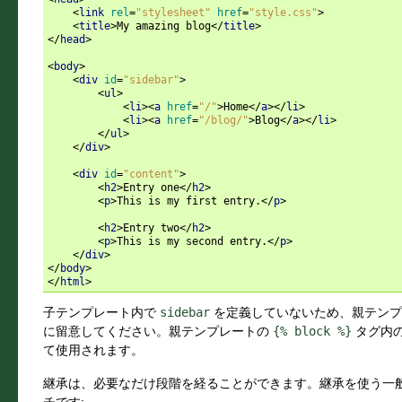
<
link
rel
=
"stylesheet"
href
=
"style.css"
>
<
title
>
My amazing blog
</
title
>
</
head
>
<
body
>
<
div
id
=
"sidebar"
>
<
ul
>
<
li
><
a
href
=
"/"
>
Home
</
a
></
li
>
<
li
><
a
href
=
"/blog/"
>
Blog
</
a
></
li
>
</
ul
>
</
div
>
<
div
id
=
"content"
>
<
h2
>
Entry one
</
h2
>
<
p
>
This is my first entry.
</
p
>
<
h2
>
Entry two
</
h2
>
<
p
>
This is my second entry.
</
p
>
</
div
>
</
body
>
</
html
>
子テンプレート内で
sidebar
を定義していないため、親テンプ
に留意してください。親テンプレートの
{%
block
%}
タグ内
て使用されます。
継承は、必要なだけ段階を経ることができます。継承を使う一般
チです: