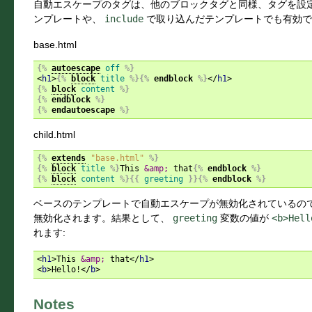
自動エスケープのタグは、他のブロックタグと同様、タグを設
ンプレートや、
include
で取り込んだテンプレートでも有効で
base.html
{%
autoescape
off
%}
<
h1
>
{%
block
title
%}{%
endblock
%}
</
h1
>
{%
block
content
%}
{%
endblock
%}
{%
endautoescape
%}
child.html
{%
extends
"base.html"
%}
{%
block
title
%}
This 
&amp;
 that
{%
endblock
%}
{%
block
content
%}{{
greeting
}}{%
endblock
%}
ベースのテンプレートで自動エスケープが無効化されているの
無効化されます。結果として、
greeting
変数の値が
<b>Hell
れます:
<
h1
>
This 
&amp;
 that
</
h1
>
<
b
>
Hello!
</
b
>
Notes