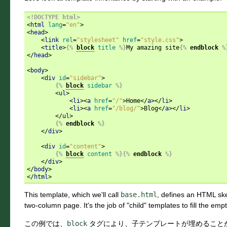
<!DOCTYPE html>
<
html
lang
=
"en"
>
<
head
>
<
link
rel
=
"stylesheet"
href
=
"style.css"
>
<
title
>
{%
block
title
%}
My amazing site
{%
endblock
%
</
head
>
<
body
>
<
div
id
=
"sidebar"
>
{%
block
sidebar
%}
<
ul
>
<
li
><
a
href
=
"/"
>
Home
</
a
></
li
>
<
li
><
a
href
=
"/blog/"
>
Blog
</
a
></
li
>
</
ul
>
{%
endblock
%}
</
div
>
<
div
id
=
"content"
>
{%
block
content
%}{%
endblock
%}
</
div
>
</
body
>
</
html
>
This template, which we'll call
base.html
, defines an HTML ske
two-column page. It's the job of "child" templates to fill the emp
この例では、
block
タグにより、子テンプレートが埋めることが