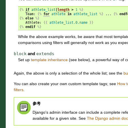
{%
if
athlete_list
|
length
>
1
%}
   Team: 
{%
for
athlete
in
athlete_list
%}
 ... 
{%
endf
{%
else
%}
   Athlete: 
{{
athlete_list.0.name
}}
{%
endif
%}
While the above example works, be aware that most template f
comparisons using filters will generally not work as you expe
block
and
extends
Set up
template inheritance
(see below), a powerful way of cu
Again, the above is only a selection of the whole list; see the
bu
You can also create your own custom template tags; see
How t
filters
.
参考
Django's admin interface can include a complete refer
available for a given site. See
The Django admin doc