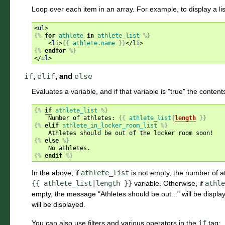
Loop over each item in an array. For example, to display a lis
<
ul
>
{%
for
athlete
in
athlete_list
%}
<
li
>
{{
athlete.name
}}
</
li
>
{%
endfor
%}
</
ul
>
if
,
elif
, and
else
Evaluates a variable, and if that variable is "true" the content
{%
if
athlete_list
%}
    Number of athletes: 
{{
athlete_list
|
length
}}
{%
elif
athlete_in_locker_room_list
%}
{%
else
%}
{%
endif
%}
In the above, if
athlete_list
is not empty, the number of at
{{
athlete_list|length
}}
variable. Otherwise, if
athle
empty, the message "Athletes should be out..." will be displaye
will be displayed.
You can also use filters and various operators in the
if
tag: