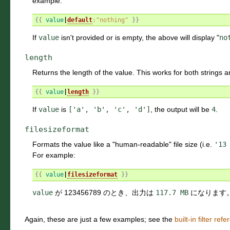
example:
{{
value
|
default
:"nothing"
}}
If
value
isn't provided or is empty, the above will display "
no
length
Returns the length of the value. This works for both strings a
{{
value
|
length
}}
If
value
is
['a',
'b',
'c',
'd']
, the output will be
4
.
filesizeformat
Formats the value like a "human-readable" file size (i.e.
'13
For example:
{{
value
|
filesizeformat
}}
value
が 123456789 のとき、出力は
117.7
MB
になります
Again, these are just a few examples; see the
built-in filter ref