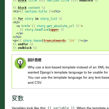
{%
block
title
%}{{
section.title
}}{%
endblock
%}
{%
block
content
%}
<
h1
>
{{
section.title
}}
</
h1
>
{%
for
story
in
story_list
%}
<
h2
>
<
a
href
=
"
{{
story.get_absolute_url
}}
"
>
{{
story.headline
|
upper
}}
</
a
>
</
h2
>
<
p
>
{{
story.tease
|
truncatewords
:"100"
}}
</
p
>
{%
endfor
%}
{%
endblock
%}
設計思想
Why use a text-based template instead of an XML-b
wanted Django's template language to be usable fo
You can use the template language for any text-base
and CSV.
変数
Variables look like this:
{{
variable
}}
. When the template en