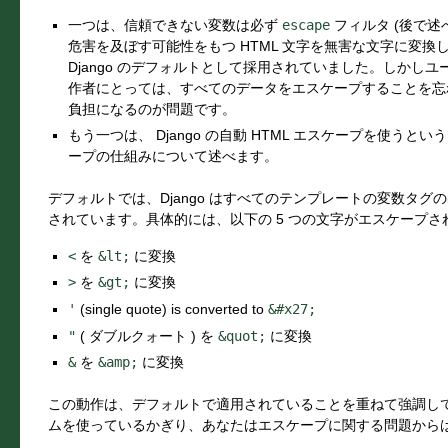
一つは、信頼できない変数は必ず
escape
フィルタ (後で述
危害を及ぼす可能性をもつ HTML 文字を無害な文字に変換
Django のデフォルトとして採用されていました。しかし
作者にとっては、すべてのデータをエスケープすることを忘
負担になるのが問題です。
もう一つは、 Django の自動 HTML エスケープを使う
ープの仕組みについて述べます。
デフォルトでは、Django はすべてのテンプレートの変数タ
されています。具体的には、以下の 5 つの文字がエスケープさ
<
を
&lt;
に変換
>
を
&gt;
に変換
'
(single quote) is converted to
&#x27;
"
( ダブルクォート ) を
&quot;
に変換
&
を
&amp;
に変換
この動作は、デフォルトで適用されていることを重ねて強調してお
ムを使っているかぎり、あなたはエスケープに関する問題から