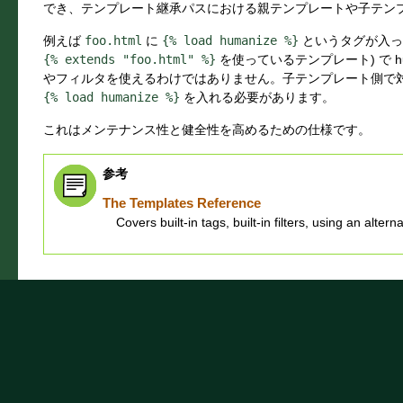
でき、テンプレート継承パスにおける親テンプレートや子テン
例えば
foo.html
に
{%
load
humanize
%}
というタグが入っ
{%
extends
"foo.html"
%}
を使っているテンプレート) で h
やフィルタを使えるわけではありません。子テンプレート側で
{%
load
humanize
%}
を入れる必要があります。
これはメンテナンス性と健全性を高めるための仕様です。
参考
The Templates Reference
Covers built-in tags, built-in filters, using an alt