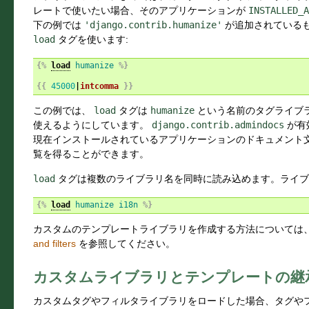
レートで使いたい場合、そのアプリケーションが
INSTALLED_A
下の例では
'django.contrib.humanize'
が追加されているも
load
タグを使います:
{%
load
humanize
%}
{{
45000
|
intcomma
}}
この例では、
load
タグは
humanize
という名前のタグライブ
使えるようにしています。
django.contrib.admindocs
が有
現在インストールされているアプリケーションのドキュメント
覧を得ることができます。
load
タグは複数のライブラリ名を同時に読み込めます。ライブ
{%
load
humanize
i18n
%}
カスタムのテンプレートライブラリを作成する方法については
and filters
を参照してください。
カスタムライブラリとテンプレートの継
カスタムタグやフィルタライブラリをロードした場合、タグや