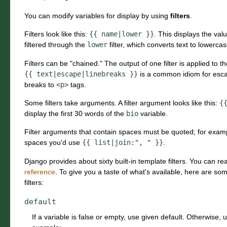
You can modify variables for display by using
filters
.
Filters look like this:
{{
name|lower
}}
. This displays the val
filtered through the
lower
filter, which converts text to lowerca
Filters can be "chained." The output of one filter is applied to th
{{
text|escape|linebreaks
}}
is a common idiom for escap
breaks to
<p>
tags.
Some filters take arguments. A filter argument looks like this:
{
display the first 30 words of the
bio
variable.
Filter arguments that contain spaces must be quoted; for examp
spaces you'd use
{{
list|join:",
"
}}
.
Django provides about sixty built-in template filters. You can re
reference
. To give you a taste of what's available, here are 
filters:
default
If a variable is false or empty, use given default. Otherwise, 