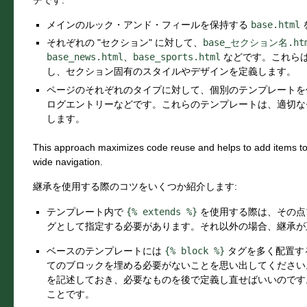
メインのルック・アンド・フィールを保持する
base.html
それぞれの "セクション" に対して、
base_セクション名.ht
base_news.html
、
base_sports.html
などです。これら
し、セクション固有のスタイルやデザインを定義します。
ページのそれぞれのタイプに対して、個別のテンプレートを
ログエントリーなどです。これらのテンプレートは、適切なセクシ
します。
This approach maximizes code reuse and helps to add items to
wide navigation.
継承を使用する際のコツをいくつか紹介します:
テンプレート内で
{%
extends
%}
を使用する際は、その点
グとして指定する必要があります。それ以外の場合、継承が
ベースのテンプレートには
{%
block
%}
タグを多く配置す
てのブロックを埋める必要がないことを思い出してください
を記述しておき、必要なものを後で定義し直せばいいのです
ことです。