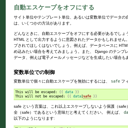
自動エスケープをオフにする
サイト単位やテンプレート単位、あるいは変数単位でデータの
は、いくつかの方法があります。
どんなときに、自動エスケープをオフにする必要があるでしょ
HTML として出力するように意図されたデータかもしれませ
プされてほしくはないでしょう。例えば、データベースに HTM
め込みたい場合を考えてみましょう。また、 Django のテンプレ
データ、例えば電子メールメッセージなどを生成したい場合も
変数単位での制御
変数単位で個々に自動エスケープを無効にするには、
safe
フィ
This will be escaped: 
{{
data
}}
This will not be escaped: 
{{
data
|
safe
}}
safe という言葉は、これ以上エスケープしないよう保護（safe
全（safe）であるという意味だと考えてください。 例えば、
d
以下のようになります: