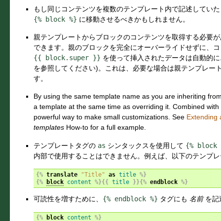
もし同じコンテンツを複数のテンプレート内で記述していた
{%
block
%}
に移動させるべきかもしれません。
親テンプレートからブロックのコンテンツを取得する必要が
できます。親のブロックを完全にオーバーライドせずに、コ
{{
block.super
}}
を使って挿入されたデータは自動的にエ
を参照してください)。これは、必要な場合は親テンプレー
す。
By using the same template name as you are inheriting fro
a template at the same time as overriding it. Combined with
powerful way to make small customizations. See
Extending 
templates
How-to for a full example.
テンプレートタグの
as
シンタックスを使用して
{%
block
内部で使用することはできません。例えば、以下のテンプレ
{%
translate
"Title"
as
title
%}
{%
block
content
%}{{
title
}}{%
endblock
%}
可読性を増すために、
{%
endblock
%}
タグにも
名前
を記
{%
block
content
%}