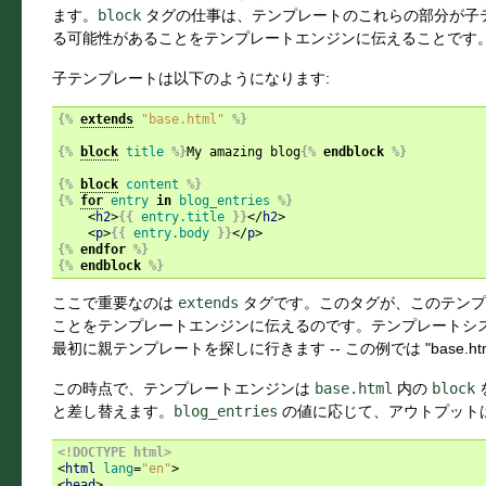
ます。
block
タグの仕事は、テンプレートのこれらの部分が子
る可能性があることをテンプレートエンジンに伝えることです
子テンプレートは以下のようになります:
{%
extends
"base.html"
%}
{%
block
title
%}
My amazing blog
{%
endblock
%}
{%
block
content
%}
{%
for
entry
in
blog_entries
%}
<
h2
>
{{
entry.title
}}
</
h2
>
<
p
>
{{
entry.body
}}
</
p
>
{%
endfor
%}
{%
endblock
%}
ここで重要なのは
extends
タグです。このタグが、このテンプレ
ことをテンプレートエンジンに伝えるのです。テンプレートシ
最初に親テンプレートを探しに行きます -- この例では "base.htm
この時点で、テンプレートエンジンは
base.html
内の
block
と差し替えます。
blog_entries
の値に応じて、アウトプット
<!DOCTYPE html>
<
html
lang
=
"en"
>
<
head
>