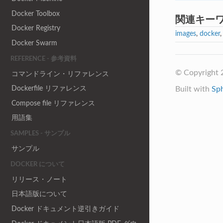
Docker Toolbox
関連キー
Docker Registry
images
,
docker
Docker Swarm
REFERENCE - 参考資料
© Copyright 
コマンドライン・リファレンス
Dockerfile リファレンス
Built with
Sp
Compose file リファレンス
用語集
SAMPLES - サンプル
サンプル
DOCKER について
リリース・ノート
日本語版について
Docker ドキュメント逆引きガイド