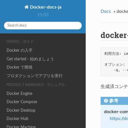
Docker-docs-ja
Docs
»
dock
19.03
docker
GUIDES - ガイド
Docker の入手
利用方法: ima
Get started - 始めましょう
オプション:

Docker で開発
プロダクションでアプリを実行
PRODUCT MANUALS - マニュアル
生成済コンテ
Docker Engine
参考
Docker Compose
Docker Desktop
docker-com
https://
Docker Hub
Docker Machine