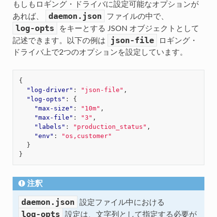
もしもロギング・ドライバに設定可能なオプションが
daemon.json
あれば、
ファイルの中で、
log-opts
をキーとする JSON オブジェクトとして
json-file
記述できます。以下の例は
ロギング・
ドライバ上で2つのオプションを設定しています。
{
"log-driver"
:
"json-file"
,
"log-opts"
:
{
"max-size"
:
"10m"
,
"max-file"
:
"3"
,
"labels"
:
"production_status"
,
"env"
:
"os,customer"
}
}
注釈
daemon.json
設定ファイル中における
log-opts
設定は、文字列として指定する必要が