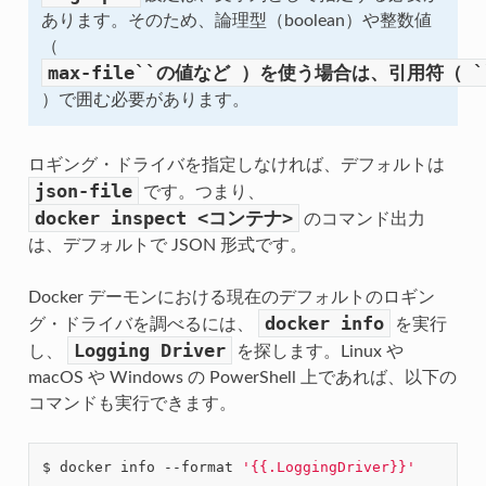
あります。そのため、論理型（boolean）や整数値
（
max-file``の値など
）を使う場合は、引用符（
`
）で囲む必要があります。
ロギング・ドライバを指定しなければ、デフォルトは
json-file
です。つまり、
docker
inspect
<コンテナ>
のコマンド出力
は、デフォルトで JSON 形式です。
Docker デーモンにおける現在のデフォルトのロギン
docker
info
グ・ドライバを調べるには、
を実行
Logging
Driver
し、
を探します。Linux や
macOS や Windows の PowerShell 上であれば、以下の
コマンドも実行できます。
$ docker info --format 
'{{.LoggingDriver}}'