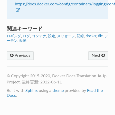
https://docs.docker.com/config/containers/logging/conf
関連キーワード
ロギング
,
ログ
,
コンテナ
,
設定
,
メッセージ
,
記録
,
docker
,
file
,
デ
ーモン
,
起動
Previous
Next
© Copyright 2015-2020, Docker Docs Translation Ja-Jp
Project. 最終更新: 2022-06-11
Built with
Sphinx
using a
theme
provided by
Read the
Docs
.