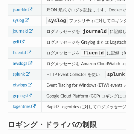
json-file
JSON 形式でログを記録します。Docker 
syslog
syslog
ファシリティに対してロギング・
journald
journald
ログメッセージを
に記録しま
gelf
ログメッセージを Graylog または Logstach など
fluentd
fluentd
ログメッセージを
に記録（forw
awslogs
ログメッセージを Amazon CloudWatch Log
splunk
splunk
HTTP Event Collector を使い、
に
etwlogs
Event Tracing for Windows (ET
gcplogs
Google Cloud Platform (GCP) ロギ
logentries
Rapid7 Logentries に対してログメッセー
ロギング・ドライバの制限