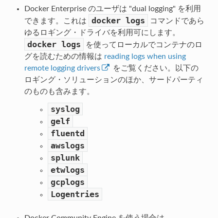
Docker Enterprise のユーザは "dual logging" を利用
docker
logs
できます。これは
コマンドであら
ゆるロギング・ドライバを利用可にします。
docker
logs
を使ってローカルでコンテナのロ
グを読むための情報は
reading logs when using
remote logging drivers
をご覧ください。以下の
ロギング・ソリューションのほか、サードパーティ
のものも含みます。
syslog
gelf
fluentd
awslogs
splunk
etwlogs
gcplogs
Logentries
Docker Community Engine を使う場合は、