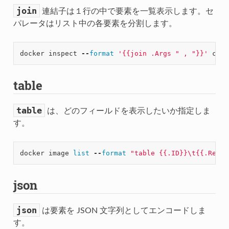
join
連結子は１行の中で要素を一覧表示します。セ
パレータはリスト中の各要素を分割します。
docker
inspect
--
format
'{{join .Args " , "}}'
cont
table
table
は、どのフィールドを表示したいか指定しま
す。
docker
image
list
--
format
"table {{.ID}}
\t
{{.Repos
json
json
は要素を JSON 文字列としてエンコードしま
す。