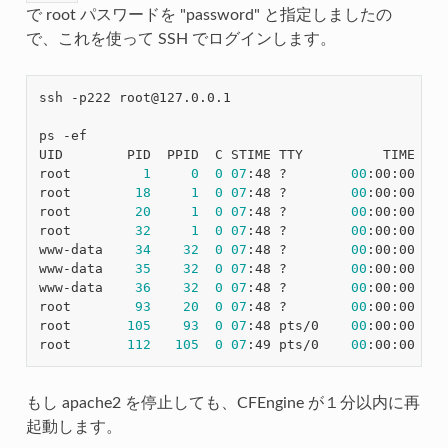
で root パスワードを "password" と指定しましたの
で、これを使って SSH でログインします。
ssh -p222 root@127.0.0.1

ps -ef

UID        PID  PPID  C STIME TTY          TIME CMD

root         
1
0
0
07
:48 ?        
00
:00:00 /bi
root        
18
1
0
07
:48 ?        
00
:00:00 /va
root        
20
1
0
07
:48 ?        
00
:00:00 /us
root        
32
1
0
07
:48 ?        
00
:00:00 /us
www-data    
34
32
0
07
:48 ?        
00
:00:00 /us
www-data    
35
32
0
07
:48 ?        
00
:00:00 /us
www-data    
36
32
0
07
:48 ?        
00
:00:00 /us
root        
93
20
0
07
:48 ?        
00
:00:00 ssh
root       
105
93
0
07
:48 pts/0    
00
:00:00 -ba
root       
112
105
0
07
:49 pts/0    
00
もし apache2 を停止しても、CFEngine が１分以内に再
起動します。