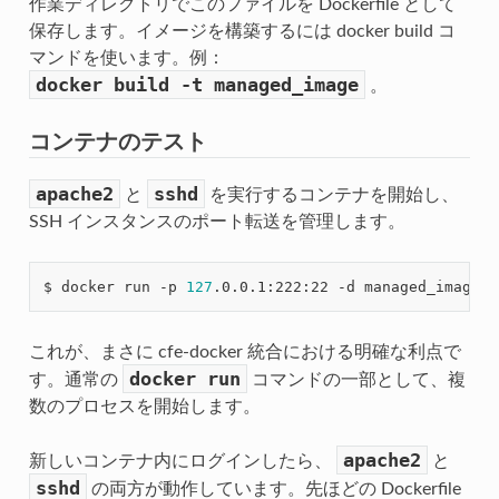
作業ディレクトリでこのファイルを Dockerfile として
保存します。イメージを構築するには docker build コ
マンドを使います。例：
docker
build
-t
managed_image
。
コンテナのテスト
apache2
sshd
と
を実行するコンテナを開始し、
SSH インスタンスのポート転送を管理します。
$ docker run -p 
127
.0.0.1:222:22 -d managed_image 
"
これが、まさに cfe-docker 統合における明確な利点で
docker
run
す。通常の
コマンドの一部として、複
数のプロセスを開始します。
apache2
新しいコンテナ内にログインしたら、
と
sshd
の両方が動作しています。先ほどの Dockerfile