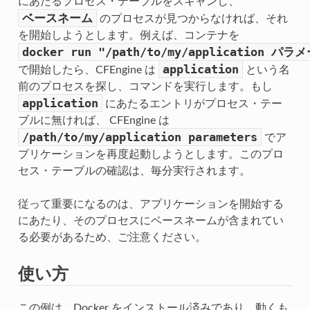
にあたるプロセス・テーブルをスキャンし、
ベースネーム
のプロセスが見つからなければ、それ
を開始しようとします。例えば、コンテナを
docker
run
"/path/to/my/application
パラメ
application
で開始したら、CFEngine は
という名
前のプロセスを探し、コマンドを実行します。もし
application
にあたるエントリがプロセス・テー
ブルに無ければ、 CFEngine は
/path/to/my/application
parameters
でア
プリケーションを再度起動しようとします。このプロ
セス・テーブルの確認は、毎分実行されます。
従って重要になるのは、アプリケーションを開始する
にあたり、そのプロセスにベースネームが含まれてい
る必要があるため、ご注意ください。
使い方
この例は、Docker をインストール済みであり、動くも