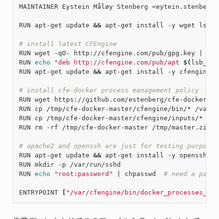
MAINTAINER Eystein Måløy Stenberg <eytein.stenberg@
RUN apt-get update 
&&
 apt-get install -y wget lsb-r
# install latest CFEngine
RUN wget -qO- http://cfengine.com/pub/gpg.key 
|
 apt
RUN 
echo
"deb http://cfengine.com/pub/apt 
$(
lsb_rel
RUN apt-get update 
&&
 apt-get install -y cfengine-c
# install cfe-docker process management policy
RUN wget https://github.com/estenberg/cfe-docker/ar
RUN cp /tmp/cfe-docker-master/cfengine/bin/* /var/c
RUN cp /tmp/cfe-docker-master/cfengine/inputs/* /va
RUN rm -rf /tmp/cfe-docker-master /tmp/master.zip

# apache2 and openssh are just for testing purposes
RUN apt-get update 
&&
 apt-get install -y openssh-se
RUN mkdir -p /var/run/sshd

RUN 
echo
"root:password"
|
 chpasswd  
# need a passw
ENTRYPOINT 
[
"/var/cfengine/bin/docker_processes_run