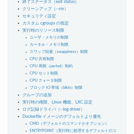
終了ステータス（exit status）
クリーンアップ（--rm）
セキュリティ設定
カスタム cgroups の指定
実行時のリソース制限
ユーザ・メモリの制限
カーネル・メモリ制限
スワップ回避（swappiness）制限
CPU 共有制限
CPU 周期（period）制約
CPU セット制限
CPU クォータ制限
ブロック IO 帯域（blkio）制限
グループの追加
実行時の権限、Linux 機能、LXC 設定
ログ記録ドライバ（--log-driver）
Dockerfile イメージのデフォルトより優先
CMD（デフォルトのコマンドかオプション）
ENTRYPOINT（実行時に処理するデフォルトのコ