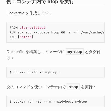
例：コンテナ内で htop を実行
Dockerfile を作成します：
FROM
alpine:latest
RUN
 apk add --update htop 
&&
CMD
[
"htop"
]
myhtop
Dockerfile を構築し、イメージに
とタグ付
け：
htop
次のコマンドを使いコンテナ内で
を実行：
$ docker run -it --rm --pid
=