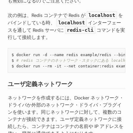
も無効になるのでご注意ください。
localhost
次の例は、Redis コンテナで Redis が
を
localhost
バインドしている時、
インターフェー
redis-cli
スを通して Redis サーバに
コマンドを実
行して接続します。
$ docker run -d --name redis example/redis --bind 
1
$ 
# redis コンテナのネットワーク・スタックにある localho
$ docker run --rm -it --net container:redis example
ユーザ定義ネットワーク
ネットワークを作成するには、Docker ネットワーク・
ドライバか外部のネットワーク・ドライバ・プラグイ
ンを使います。同じネットワークに対して、複数のコ
ンテナが接続できます。ユーザ定義ネットワークに接
続したら、コンテナはコンテナの名前や IP アドレスを