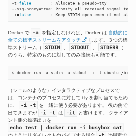
-t
=
false
        : Allocate a pseudo-tty

--sig-proxy
=
true: Proxify all received signal to th
-i
=
false
        : Keep STDIN open even 
if
-a
Docker で
を指定しなければ、Docker は
自動的に
全ての標準ストリームをアタッチ
します。３つの標
STDIN
STDOUT
STDERR
準ストリーム（
、
、
）
のうち、特定のものに対してのみ接続も可能です。
（シェルのような）インタラクティブなプロセスで
は、コンテナのプロセスに対して tty を割り当てるため
-i
-t
に、
を一緒に使う必要があります。 後の例で
-i
-t
-it
出てきますが
は
と書けます。 クライア
ント側の標準出力を
echo
test
|
docker
run
-i
busybox
cat
-t
のようにリダイレクトやパイプする場合
は指定で