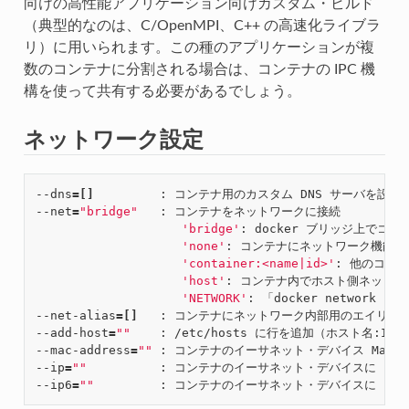
向けの高性能アプリケーション向けカスタム・ビルド
（典型的なのは、C/OpenMPI、C++ の高速化ライブラ
リ）に用いられます。この種のアプリケーションが複
数のコンテナに分割される場合は、コンテナの IPC 機
構を使って共有する必要があるでしょう。
ネットワーク設定
--dns
=[]
         : コンテナ用のカスタム DNS サーバを設定

--net
=
"bridge"
   : コンテナをネットワークに接続

'bridge'
: docker ブリッジ上でコ
'none'
: コンテナにネットワーク機能を
'container:<name|id>'
: 他のコン
'host'
: コンテナ内でホスト側ネットワ
'NETWORK'
: 「docker network
--net-alias
=[]
   : コンテナにネットワーク内部用のエイリアス
--add-host
=
""
    : /etc/hosts に行を追加（ホスト名:IP
--mac-address
=
""
 : コンテナのイーサネット・デバイス Mac 
--ip
=
""
          : コンテナのイーサネット・デバイスに IPv
--ip6
=
""