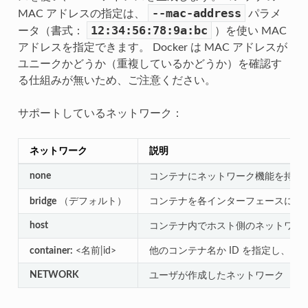
--mac-address
MAC アドレスの指定は、
パラメ
12:34:56:78:9a:bc
ータ（書式：
）を使い MAC
アドレスを指定できます。 Docker は MAC アドレスが
ユニークかどうか（重複しているかどうか）を確認す
る仕組みが無いため、ご注意ください。
サポートしているネットワーク：
ネットワーク
説明
none
コンテナにネットワーク機能を持た
bridge
（デフォルト）
コンテナを各インターフェースに接
host
コンテナ内でホスト側のネットワー
container:
<名前|id>
他のコンテナ名か ID を指定し、
d
NETWORK
ユーザが作成したネットワーク（