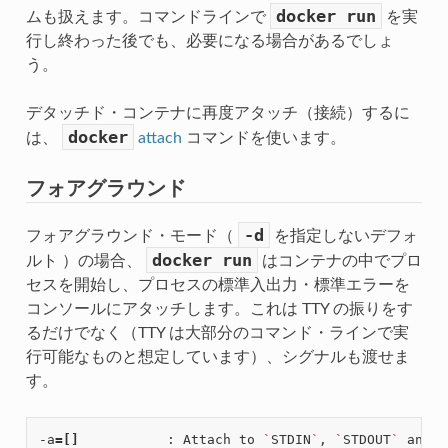
docker
run
ムも扱えます。コマンドラインで
を実
行し終わった後でも、必要になる場合があるでしょ
う。
デタッチド・コンテナに再度アタッチ（接続）するに
docker
は、
attach
コマンドを使います。
フォアグラウンド
-d
フォアグラウンド・モード（
を指定しないデフォ
docker
run
ルト ）の場合、
はコンテナの中でプロ
セスを開始し、プロセスの標準入出力・標準エラーを
コンソールにアタッチします。これは TTY の振りをす
るだけでなく（TTY は大部分のコマンド・ラインで実
行可能なものと想定しています）、シグナルも渡せま
す。
-a
=[]
           : Attach to 
`
STDIN
`
, 
`
STDOUT
`
 and/o